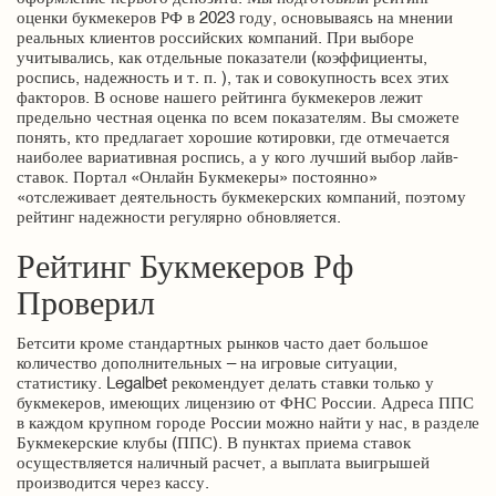
оценки букмекеров РФ в 2023 году, основываясь на мнении
реальных клиентов российских компаний. При выборе
учитывались, как отдельные показатели (коэффициенты,
роспись, надежность и т. п. ), так и совокупность всех этих
факторов. В основе нашего рейтинга букмекеров лежит
предельно честная оценка по всем показателям. Вы сможете
понять, кто предлагает хорошие котировки, где отмечается
наиболее вариативная роспись, а у кого лучший выбор лайв-
ставок. Портал «Онлайн Букмекеры» постоянно»
«отслеживает деятельность букмекерских компаний, поэтому
рейтинг надежности регулярно обновляется.
Рейтинг Букмекеров Рф
Проверил
Бетсити кроме стандартных рынков часто дает большое
количество дополнительных – на игровые ситуации,
статистику. Legalbet рекомендует делать ставки только у
букмекеров, имеющих лицензию от ФНС России. Адреса ППС
в каждом крупном городе России можно найти у нас, в разделе
Букмекерские клубы (ППС). В пунктах приема ставок
осуществляется наличный расчет, а выплата выигрышей
производится через кассу.