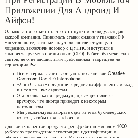
При Регистрации В Мобильном
Приложении Для Андроид И
Айфон!
Однако, стоит отметить, что этот пункт индивидуален для
каждой компании. Принимать ставки онлайн у граждан РФ
могут лишь те, которые получили соответствующую
лицензию, заключили договор с ЦУПИС и вступили в
саморегулируемую организацию (СРО). Работа букмекерских
сайтов, не отвечающих этим требованиям, запрещена на
территории РФ.
Все материалы сайта доступны по лицензии Creative
Commons Don 4. 0 International.
«Лига Ставок» предлагает средние коэффициенты и вход
и в топ по Live-сервисам.
Эта оценка, как и предыдущая, осуществляется
вручную, что иногда приводит к некоторым
неточностям.
Мы рекомендуем выбрать одну из этих букмекерских
контор, чтобы играть в России.
Для новых клиентов предусмотрен фрибет номиналом 1000
рублей за прохождение регистрации, идентификации и
оформление первого депозита. Мы подготовили рейтинг