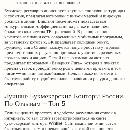
законных и легальных основаниях.
Букмекер регулярно анонсирует крупные спортивные турниры
и события, предлагая котировки с низкой маржей и широкую
роспись в линии. Винлайн также может похвастаться
конкурентными коэффициентами на рынке и наличием
большого количества ТВ-трансляций. В распоряжении
клиентов компании есть современные мобильные программы,
за установку которых, БК предлагает солидный бонус.
Букмекер Лига Ставок пользуется популярностью у игроков,
предпочитающих регулярно принимать участие в различных
розыгрышах и акциях. С этой целью компания активно
продвигает программу «Вечерняя Лига», которая в пунктах
приема ставок проводит конкурсы с ценными призами, в том
числе — новыми автомобилями. Нельзя также не отметить
быструю работу и удобную панель навигации ресурса данного
оператора.
Лучшие Букмекерские Конторы России
По Отзывам – Топ 5
Если вы цените простоту и удобство размещения ставок в
интернете, то вам стоит зарегистрироваться на сайте
букмекерской конторы Winline. Сайт компании отличается
быстрым откликом и оперативной загрузкой страниц, что