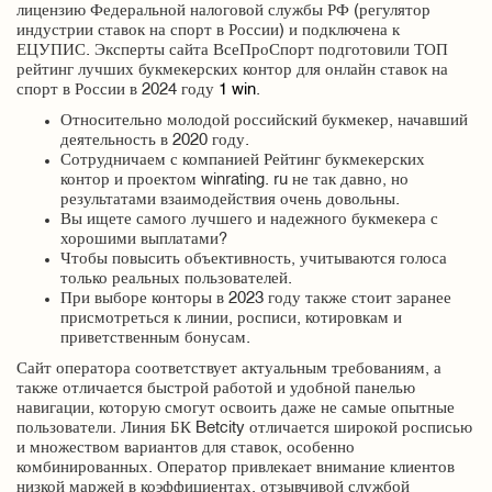
лицензию Федеральной налоговой службы РФ (регулятор
индустрии ставок на спорт в России) и подключена к
ЕЦУПИС. Эксперты сайта ВсеПроСпорт подготовили ТОП
рейтинг лучших букмекерских контор для онлайн ставок на
спорт в России в 2024 году
1 win
.
Относительно молодой российский букмекер, начавший
деятельность в 2020 году.
Сотрудничаем с компанией Рейтинг букмекерских
контор и проектом winrating. ru не так давно, но
результатами взаимодействия очень довольны.
Вы ищете самого лучшего и надежного букмекера с
хорошими выплатами?
Чтобы повысить объективность, учитываются голоса
только реальных пользователей.
При выборе конторы в 2023 году также стоит заранее
присмотреться к линии, росписи, котировкам и
приветственным бонусам.
Сайт оператора соответствует актуальным требованиям, а
также отличается быстрой работой и удобной панелью
навигации, которую смогут освоить даже не самые опытные
пользователи. Линия БК Betcity отличается широкой росписью
и множеством вариантов для ставок, особенно
комбинированных. Оператор привлекает внимание клиентов
низкой маржей в коэффициентах, отзывчивой службой