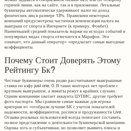
можно задавать в специальном онлайн чате или по телефону
горячей линии, как на сайте, так и в приложении. Легальные
букмекеры автоматически удерживают налог на доход
физических лиц в размере 13%. Правилами некоторых
компаний предусмотрена частичная компенсация налога на
выигрыш от спорта в Интернете (к примеру, Фонбет).
Наименьший средний показатель маржи на исходах событий в
популярных видах спорта отмечается в Марафон. Это
означает, что данный оператор» «предлагает самые выгодные
коэффициенты.
Почему Стоит Доверять Этому
Рейтингу Бк?
Честные букмекеры очень редко рассчитывают выигрышные
ставки по кэфу just one, 0. В таких конторах нет проблем с
крупным выигрышем, а лимиты режут в крайних случаях.
Одним компаниям хватает аккаунта ЦУПИС, другие требуют
фото паспорта. Мы сравнили самые важные для игрока
критерии и» «отобрали лучшие БК с учетом показателей
надежности, коэффициентов, росписи и продуманности Live.
Отзывы реальных пользователей всегда помогают составить
полное представление о деятельности букмекерской компании.
Оценка хоть и субъективная, но позволяет выявить плюсы и