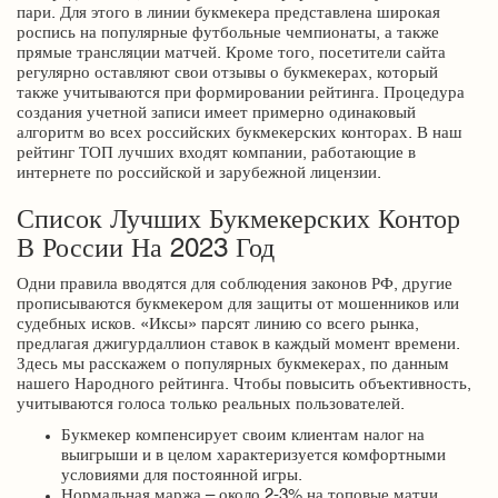
пари. Для этого в линии букмекера представлена широкая
роспись на популярные футбольные чемпионаты, а также
прямые трансляции матчей. Кроме того, посетители сайта
регулярно оставляют свои отзывы о букмекерах, который
также учитываются при формировании рейтинга. Процедура
создания учетной записи имеет примерно одинаковый
алгоритм во всех российских букмекерских конторах. В наш
рейтинг ТОП лучших входят компании, работающие в
интернете по российской и зарубежной лицензии.
Список Лучших Букмекерских Контор
В России На 2023 Год
Одни правила вводятся для соблюдения законов РФ, другие
прописываются букмекером для защиты от мошенников или
судебных исков. «Иксы» парсят линию со всего рынка,
предлагая джигурдаллион ставок в каждый момент времени.
Здесь мы расскажем о популярных букмекерах, по данным
нашего Народного рейтинга. Чтобы повысить объективность,
учитываются голоса только реальных пользователей.
Букмекер компенсирует своим клиентам налог на
выигрыши и в целом характеризуется комфортными
условиями для постоянной игры.
Нормальная маржа – около 2-3% на топовые матчи