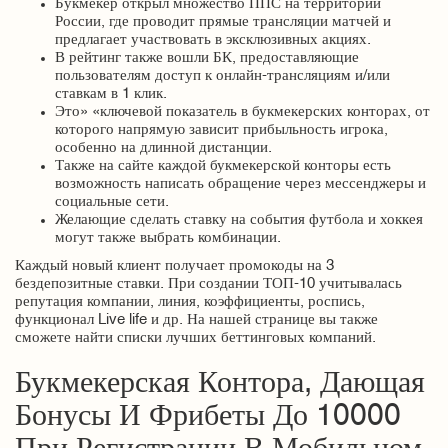
Букмекер открыл множество ППС на территории
России, где проводит прямые трансляции матчей и
предлагает участвовать в эксклюзивных акциях.
В рейтинг также вошли БК, предоставляющие
пользователям доступ к онлайн-трансляциям и/или
ставкам в 1 клик.
Это» «ключевой показатель в букмекерских конторах, от
которого напрямую зависит прибыльность игрока,
особенно на длинной дистанции.
Также на сайте каждой букмекерской конторы есть
возможность написать обращение через мессенджеры и
социальные сети.
Желающие сделать ставку на события футбола и хоккея
могут также выбрать комбинации.
Каждый новый клиент получает промокоды на 3
бездепозитные ставки. При создании ТОП-10 учитывалась
репутация компании, линия, коэффициенты, роспись,
функционал Live life и др. На нашей странице вы также
сможете найти списки лучших беттинговых компаний.
Букмекерская Контора, Дающая
Бонусы И Фрибеты До 10000