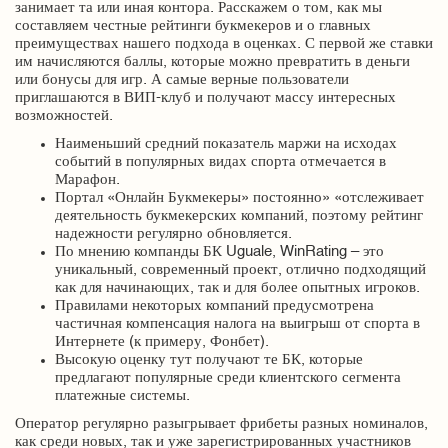
занимает та или иная контора. Расскажем о том, как мы
составляем честные рейтинги букмекеров и о главных
преимуществах нашего подхода в оценках. С первой же ставки
им начисляются баллы, которые можно превратить в деньги
или бонусы для игр. А самые верные пользователи
приглашаются в ВИП-клуб и получают массу интересных
возможностей.
Наименьший средний показатель маржи на исходах
событий в популярных видах спорта отмечается в
Марафон.
Портал «Онлайн Букмекеры» постоянно» «отслеживает
деятельность букмекерских компаний, поэтому рейтинг
надежности регулярно обновляется.
По мнению компанды БК Uguale, WinRating – это
уникальный, современный проект, отлично подходящий
как для начинающих, так и для более опытных игроков.
Правилами некоторых компаний предусмотрена
частичная компенсация налога на выигрыш от спорта в
Интернете (к примеру, Фонбет).
Высокую оценку тут получают те БК, которые
предлагают популярные среди клиентского сегмента
платежные системы.
Оператор регулярно разыгрывает фрибеты разных номиналов,
как среди новых, так и уже зарегистрированных участников