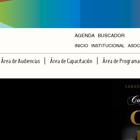
AGENDA
BUSCADOR
INICIO
INSTITUCIONAL
ASOC
HISTORIA
Área de Audiencias
Área de Capacitación
Área de Programa
ORGANISMOS
ESCUELA DE ESPECTADORES
TALLERES REGULARES
CICLOS PROPIOS
APRENDIENDO JUNTOS A VER TEATRO
CAPACITACIONES INTENSIVAS
AGENDA HALL