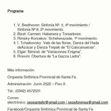
Programa
V. Beethoven: Sinfonía Nº. 5, 4º movimiento /
Sinfonía Nº 8, 2º movimiento.
Bizet: Carmen: Habanera y Toreadores.
Rimsky-Korsakov: Scheherazade, 1º movimiento.
I. Tchaikovsky: Vals de las flores, Danza del Hada
deAzúcar y Danza Trepak de “El Cascanueces”.
Elgar: Nimrod, de “Variaciones Enigma”.
Rossini: Obertura de “La Gazza Ladra”.
Más información:
Orquesta Sinfónica Provincial de Santa Fe.
Administración: Junín 2522 – Piso II.
Tel.: (0342) 4572531
Correo
electrónico:
ospsantafe@gmail.com
|
ospsfprensa@gmail.com
Facebook/Orquesta Sinfónica Provincial de Santa Fe.