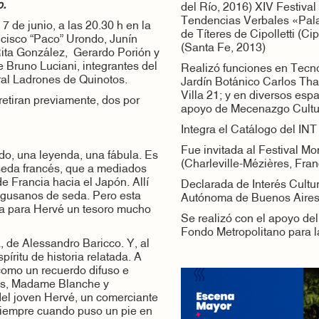
co.
del Río, 2016) XIV Festiva
Tendencias Verbales «Pal
 7 de junio, a las 20.30 h en la
de Títeres de Cipolletti (Ci
ncisco “Paco” Urondo, Junín
(Santa Fe, 2013)
Rita González, Gerardo Porión y
 Bruno Luciani, integrantes del
Realizó funciones en Tecnó
al Ladrones de Quinotos.
Jardín Botánico Carlos Thay
Villa 21; y en diversos esp
 retiran previamente, dos por
apoyo de Mecenazgo Cultur
Integra el Catálogo del INT
Fue invitada al Festival M
do, una leyenda, una fábula. Es
(Charleville-Mézières, Fran
 seda francés, que a mediados
e Francia hacia el Japón. Allí
Declarada de Interés Cultur
 gusanos de seda. Pero esta
Autónoma de Buenos Aires
da para Hervé un tesoro mucho
Se realizó con el apoyo d
Fondo Metropolitano para la
, de Alessandro Baricco. Y, al
íritu de historia relatada. A
como un recuerdo difuso e
llos, Madame Blanche y
del joven Hervé, un comerciante
iempre cuando puso un pie en