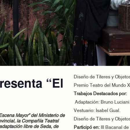
esenta “El
Diseño de Títeres y Objeto
Premio Teatro del Mundo X
Trabajos Destacados por:
Adaptación: Bruno Luciani
Vestuario: Isabel Gual.
“Escena Mayor” del Ministerio de
Diseño de Títeres y Objeto
ovincial, la Compañía Teatral
adaptación libre de Seda, de
Participó en:
III Bacanal de