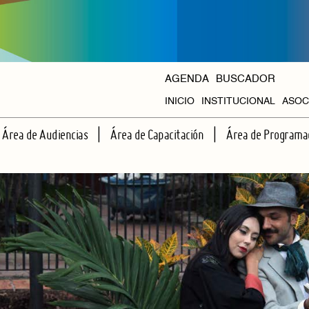
AGENDA
BUSCADOR
INICIO
INSTITUCIONAL
ASOC
HISTORIA
Área de Audiencias
Área de Capacitación
Área de Programa
ORGANISMOS
ESCUELA DE ESPECTADORES
TALLERES REGULARES
CICLOS PROPIOS
APRENDIENDO JUNTOS A VER TEATRO
CAPACITACIONES INTENSIVAS
AGENDA HALL