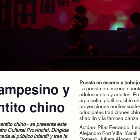
campesino y
Puesta en escena y trabajo
La puesta en escena cuenta 
adolescentes y adultos. En
ntito chino
arpa celta, platillos, chin c
proyecciones audiovisuale
principales tradiciones chin
shao lin y la famosa danza
ntito chino» se presenta este
Actúan: Pilar Ferrando. Leo
o Cultural Provincial. Dirigida
Alejandro Fort Villa. Yamil
ada al público infantil y trae la
Romero. Julieta Alonso. Ca