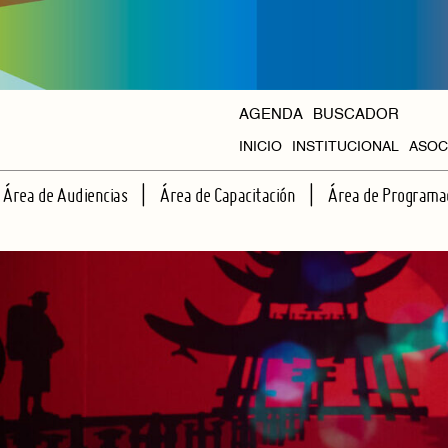
AGENDA
BUSCADOR
INICIO
INSTITUCIONAL
ASOC
HISTORIA
Área de Audiencias
Área de Capacitación
Área de Programa
ORGANISMOS
ESCUELA DE ESPECTADORES
TALLERES REGULARES
CICLOS PROPIOS
APRENDIENDO JUNTOS A VER TEATRO
CAPACITACIONES INTENSIVAS
AGENDA HALL