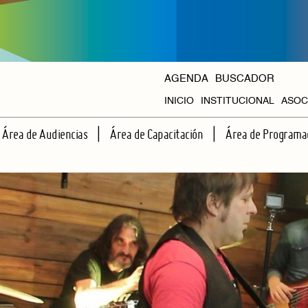
AGENDA
BUSCADOR
INICIO
INSTITUCIONAL
ASOC
HISTORIA
Área de Audiencias
Área de Capacitación
Área de Programa
ORGANISMOS
ESCUELA DE ESPECTADORES
TALLERES REGULARES
CICLOS PROPIOS
APRENDIENDO JUNTOS A VER TEATRO
CAPACITACIONES INTENSIVAS
AGENDA HALL