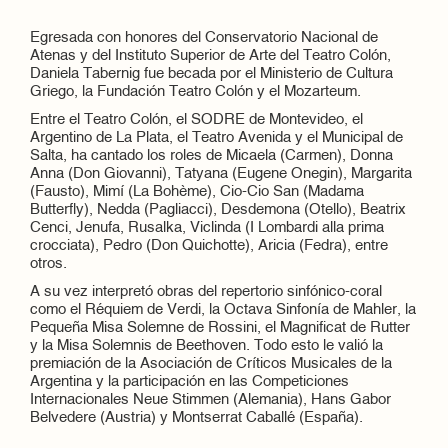
Egresada con honores del Conservatorio Nacional de
Atenas y del Instituto Superior de Arte del Teatro Colón,
Daniela Tabernig fue becada por el Ministerio de Cultura
Griego, la Fundación Teatro Colón y el Mozarteum.
Entre el Teatro Colón, el SODRE de Montevideo, el
Argentino de La Plata, el Teatro Avenida y el Municipal de
Salta, ha cantado los roles de Micaela (Carmen), Donna
Anna (Don Giovanni), Tatyana (Eugene Onegin), Margarita
(Fausto), Mimí (La Bohème), Cio-Cio San (Madama
Butterfly), Nedda (Pagliacci), Desdemona (Otello), Beatrix
Cenci, Jenufa, Rusalka, Viclinda (I Lombardi alla prima
crocciata), Pedro (Don Quichotte), Aricia (Fedra), entre
otros.
A su vez interpretó obras del repertorio sinfónico-coral
como el Réquiem de Verdi, la Octava Sinfonía de Mahler, la
Pequeña Misa Solemne de Rossini, el Magnificat de Rutter
y la Misa Solemnis de Beethoven. Todo esto le valió la
premiación de la Asociación de Críticos Musicales de la
Argentina y la participación en las Competiciones
Internacionales Neue Stimmen (Alemania), Hans Gabor
Belvedere (Austria) y Montserrat Caballé (España).