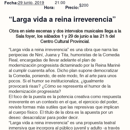
29 junio, 2019
21:00
Fecha:
$200
Hora:
Precio:
“Larga vida a reina irreverencia”
Obra en siete escenas y dos intervalos musicales llega a la
Sala foyer, los sábados 1 y 29 de junio a las 21 h del
Centro Cultural Provincial.
“Larga vida a reina irreverencia” es una obra que narra las
peripecias de Niní, Juana y Tita, humoristas de la Comedia
Real, encargadas de llevar adelante el plan de
modernización progresista dictaminado por la Reina Mariné
al cumplir cuarenta años. Dicho plan supone democratizar
la Comedia, poniendo, de este modo, fin al arte para unos
pocos. Si el humor se institucionaliza, ¿igualmente
provocará risas? ¿Cómo se representa el humor de la
modernización progresista?
El foco de la puesta es la potencia creativa como respuesta
irreverente en un contexto en el que, el ejercicio del poder,
reviste formas más sutiles que las represivas que implican
al cuerpo físico. El título de la obra es la apuesta por un
deseo: desacralizar para poder decir.
“Larga vida a reina irreverencia” es una propuesta teatral
inmersiva que incorpora al público juvenil y adulto -a través