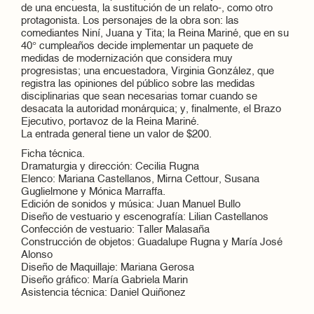
de una encuesta, la sustitución de un relato-, como otro
protagonista. Los personajes de la obra son: las
comediantes Niní, Juana y Tita; la Reina Mariné, que en su
40° cumpleaños decide implementar un paquete de
medidas de modernización que considera muy
progresistas; una encuestadora, Virginia González, que
registra las opiniones del público sobre las medidas
disciplinarias que sean necesarias tomar cuando se
desacata la autoridad monárquica; y, finalmente, el Brazo
Ejecutivo, portavoz de la Reina Mariné.
La entrada general tiene un valor de $200.
Ficha técnica.
Dramaturgia y dirección: Cecilia Rugna
Elenco: Mariana Castellanos, Mirna Cettour, Susana
Guglielmone y Mónica Marraffa.
Edición de sonidos y música: Juan Manuel Bullo
Diseño de vestuario y escenografía: Lilian Castellanos
Confección de vestuario: Taller Malasaña
Construcción de objetos: Guadalupe Rugna y María José
Alonso
Diseño de Maquillaje: Mariana Gerosa
Diseño gráfico: María Gabriela Marin
Asistencia técnica: Daniel Quiñonez