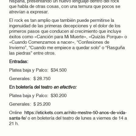
hispana, presentando un nuevo lenguaje dentro del rock
que habla de otras cosas, con una ternura que pocos se
atrevían a expresar.
El rock es tan amplio que también puede permitirse la
ingenuidad de las primeras decepciones y el dolor de los
primeros pasos que conducen al crecimiento que incluye
éxitos como «Canción para Mi Muerte», «Quizás Porque» o
«Cuando Comenzamos a nacer», “Confesiones de
Invierno”, “Cuando me empiece a quedar solo” o “Rasguña
las piedras” entre otros.
Entradas:
Platea baja y Palco: $34.500
Generales: $ 28.750
En boletería del teatro
en efectivo:
Platea baja y Palco: $30.200
Generales: $ 25.200
Online
https://etickets.com.ar/nito-mestre-50-anos-de-vida-
santa-fe/
o en boletería del teatro de lunes a viernes de 14 a
21 h.