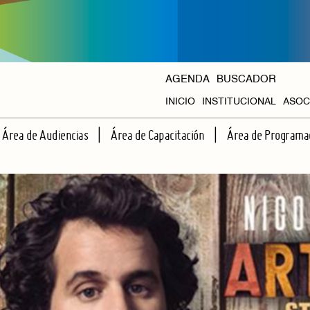
AGENDA
BUSCADOR
INICIO
INSTITUCIONAL
ASOC
HISTORIA
Área de Audiencias
Área de Capacitación
Área de Programa
ORGANISMOS
ESCUELA DE ESPECTADORES
TALLERES REGULARES
CICLOS PROPIOS
APRENDIENDO JUNTOS A VER TEATRO
CAPACITACIONES INTENSIVAS
AGENDA HALL