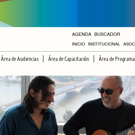
AGENDA
BUSCADOR
INICIO
INSTITUCIONAL
ASOC
HISTORIA
Área de Audiencias
Área de Capacitación
Área de Programa
ORGANISMOS
ESCUELA DE ESPECTADORES
TALLERES REGULARES
CICLOS PROPIOS
APRENDIENDO JUNTOS A VER TEATRO
CAPACITACIONES INTENSIVAS
AGENDA HALL