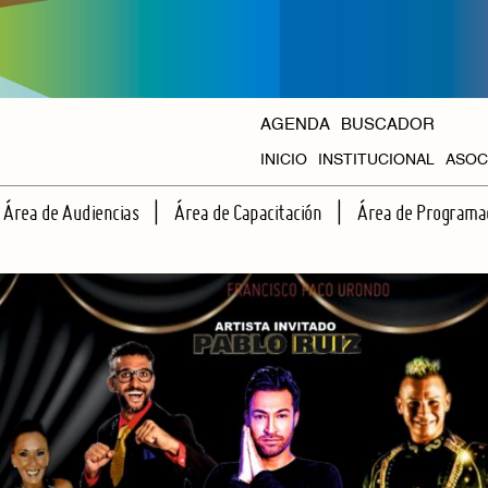
AGENDA
BUSCADOR
INICIO
INSTITUCIONAL
ASOC
HISTORIA
Área de Audiencias
Área de Capacitación
Área de Programa
ORGANISMOS
ESCUELA DE ESPECTADORES
TALLERES REGULARES
CICLOS PROPIOS
APRENDIENDO JUNTOS A VER TEATRO
CAPACITACIONES INTENSIVAS
AGENDA HALL