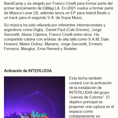
BandCamp y es elegido por Franco Cinelli para formar parte del
primer lanzamiento de DjMag LA. En 2021 vuelve a formar parte
de Música Lunar (3), además lanza un EP para Island Beats y
un track para el segundo V.A. de Suyai Music.
Su música ha sido utilizada por referentes internacionales y
argentinos como Digby, Daniel Paul (Cab Drivers), Jorge
Savoretti, Alexis Cabrera, Franco Cinelli entre otros. Ha
compartido cabina con artistas de alta talla como S.A.M, Dale
Howard, Mateo Dufour, Mariano, Jorge Savor
etti, Ernesto
Ferreyra, Manglus, Ema Remedi y Bodeler.
Activación de INTERLUDIA.
Esta fecha también
contará con la activación
de la instalación de
INTERLUDIA del grupo
“Jueves de Colores”. El
objetivo principal es
proponer una ruptura en el
espacio como
cotidianamente se