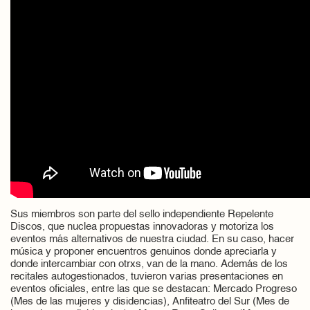
Sus miembros son parte del sello independiente Repelente
Discos, que nuclea propuestas innovadoras y motoriza los
eventos más alternativos de nuestra ciudad. En su caso, hacer
música y proponer encuentros genuinos donde apreciarla y
donde intercambiar con otrxs, van de la mano. Además de los
recitales autogestionados, tuvieron varias presentaciones en
eventos oficiales, entre las que se destacan: Mercado Progreso
(Mes de las mujeres y disidencias), Anfiteatro del Sur (Mes de