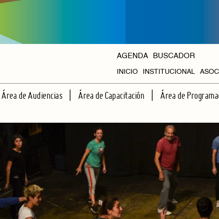
AGENDA
BUSCADOR
INICIO
INSTITUCIONAL
ASOC
HISTORIA
Área de Audiencias
Área de Capacitación
Área de Programa
ORGANISMOS
ESCUELA DE ESPECTADORES
TALLERES REGULARES
CICLOS PROPIOS
APRENDIENDO JUNTOS A VER TEATRO
CAPACITACIONES INTENSIVAS
AGENDA HALL