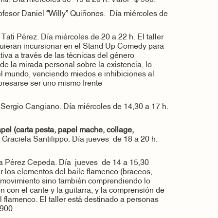
ofesor Daniel
“
Willy” Quiñones. Día miércoles de
Tati Pérez. Día miércoles de 20 a 22 h. El taller
 quieran incursionar en el Stand Up Comedy para
tiva a través de las técnicas del género
 de la mirada personal sobre la existencia, lo
del mundo, venciendo miedos e inhibiciones al
xpresarse ser uno mismo frente
 Sergio Cangiano. Día miércoles de 14,30 a 17 h.
apel (carta pesta, papel mache, collage,
 Graciela Santilippo. Día jueves de 18 a 20 h.
a Pérez Cepeda. Día jueves de 14 a 15,30
jar los elementos del baile flamenco (braceos,
el movimiento sino también comprendiendo lo
ón con el cante y la guitarra, y la comprensión de
el flamenco. El taller está destinado a personas
900.-