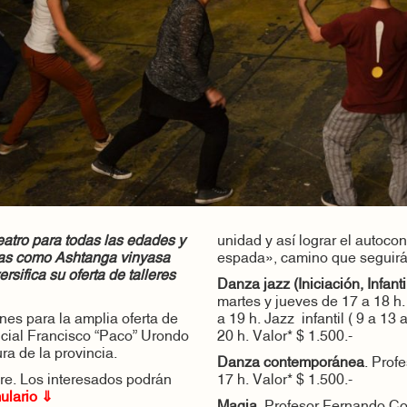
eatro para todas las edades y
unidad y así lograr el autocon
stas como
Ashtanga vinyasa
espada», camino que seguirás 
rsifica su oferta de talleres
Danza jazz (Iniciación, Infanti
martes y jueves de 17 a 18 h. 
ones para la amplia oferta de
a 19 h. Jazz infantil ( 9 a 13
ncial Francisco “Paco” Urondo
20 h. Valor* $ 1.500.-
ra de la provincia.
Danza contemporánea
. Prof
bre. Los interesados podrán
17 h. Valor* $ 1.500.-
e formulario ⇓
Magia.
Profesor Fernando Con