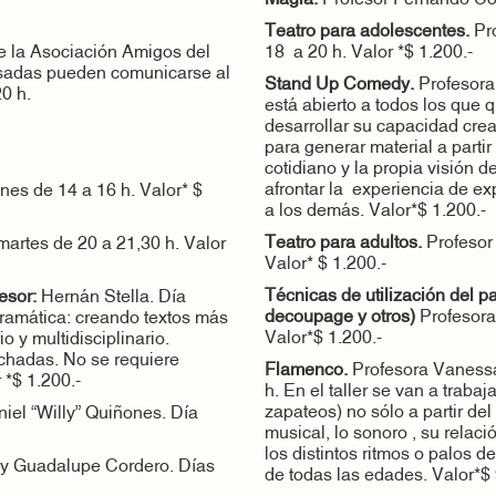
Teatro para adolescentes.
Pr
e la Asociación Amigos del
18 a 20 h. Valor *$ 1.200.-
esadas pueden comunicarse al
Stand Up Comedy.
Profesora 
0 h.
está abierto a todos los que
desarrollar su capacidad crea
para generar material a partir
cotidiano y la propia visión 
afrontar la experiencia de e
nes de 14 a 16 h. Valor* $
a los demás. Valor*$ 1.200.-
Teatro para adultos.
Profesor
martes de 20 a 21,30 h. Valor
Valor* $ 1.200.-
Técnicas de utilización del p
fesor:
Hernán Stella. Día
decoupage y otros)
Profesora
-dramática: creando textos más
Valor*$ 1.200.-
o y multidisciplinario.
uchadas. No se requiere
Flamenco.
Profesora Vaness
 *$ 1.200.-
h. En el taller se van a traba
zapateos) no sólo a partir d
niel “Willy” Quiñones. Día
musical, lo sonoro , su relaci
los distintos ritmos o palos d
 y Guadalupe Cordero. Días
de todas las edades. Valor*$ 