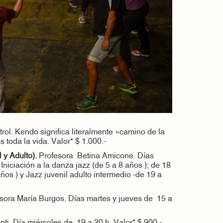
trol. Kendo significa literalmente «camino de la
toda la vida. Valor* $ 1.000.-
l y Adulto).
Profesora
Betina Amicone. Días
Iniciación a la danza jazz (de 5 a 8 años ); de 18
 años ) y Jazz juvenil adulto intermedio -de 19 a
esora María Burgos. Días martes y jueves de 15 a
ti. Día miércoles de 19 a 20 h. Valor* $ 900.-