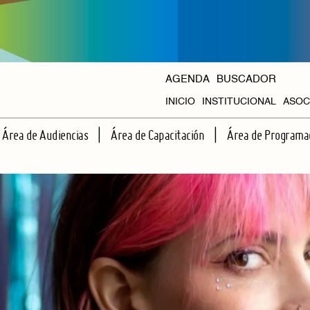
AGENDA
BUSCADOR
INICIO
INSTITUCIONAL
ASOC
HISTORIA
Área de Audiencias
Área de Capacitación
Área de Programa
ORGANISMOS
ESCUELA DE ESPECTADORES
TALLERES REGULARES
CICLOS PROPIOS
APRENDIENDO JUNTOS A VER TEATRO
CAPACITACIONES INTENSIVAS
AGENDA HALL