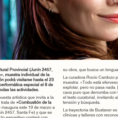
tural Provincial (Junín 2457,
su obra, que busca un lenguaj
, muestra individual de la
La curadora Rocío Cardozo pr
ón podrá visitarse hasta el 23
muestra: «Todo está efervesce
performática especial el 8 de
explotar, pero no pasa nada. 
 todas las actividades.
caos puro que derrumba con 
esta artística que invita a la
el texto curatorial, invitando
e trata de
«Combustión de la
tensión y búsqueda.
 inaugura este 19 de marzo a
La trayectoria de Bustaver es 
nín 2457, Santa Fe) y que se
clínicas y talleres con reco
iclo expositivo contará con