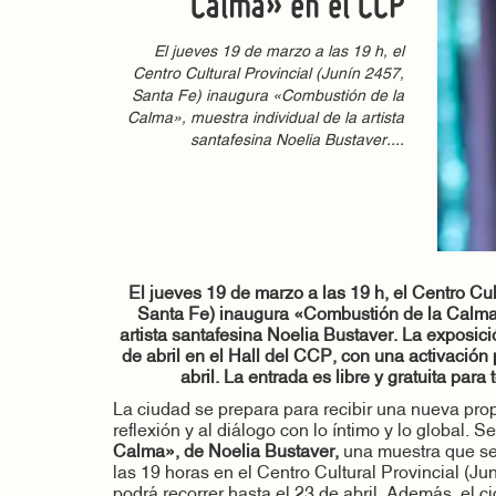
Calma» en el CCP
El jueves 19 de marzo a las 19 h, el
Centro Cultural Provincial (Junín 2457,
Santa Fe) inaugura «Combustión de la
Calma», muestra individual de la artista
santafesina Noelia Bustaver....
El jueves 19 de marzo a las 19 h, el Centro Cul
Santa Fe) inaugura «Combustión de la Calma»
artista santafesina Noelia Bustaver. La exposici
de abril en el Hall del CCP, con una activación 
abril. La entrada es libre y gratuita para
La ciudad se prepara para recibir una nueva propu
reflexión y al diálogo con lo íntimo y lo global. S
Calma», de Noelia Bustaver,
una muestra que se
las 19 horas en el Centro Cultural Provincial (Ju
podrá recorrer hasta el 23 de abril. Además, el c