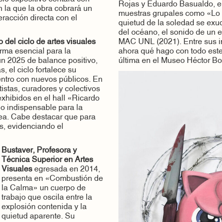
Rojas y Eduardo Basualdo, en
 la que la obra cobrará un
muestras grupales como «Lo 
eracción directa con el
quietud de la soledad se exud
del océano, el sonido de un e
 del ciclo de artes visuales
MAC UNL (2021). Entre sus i
ma esencial para la
ahora qué hago con todo est
 un 2025 de balance positivo,
última en el Museo Héctor Bo
s, el ciclo fortalece su
entro con nuevos públicos. En
istas, curadores y colectivos
xhibidos en el hall «Ricardo
o indispensable para la
nea. Cabe destacar que para
s, evidenciando el
Bustaver, Profesora y
Técnica Superior en Artes
Visuales
egresada en 2014,
presenta en «Combustión de
la Calma» un cuerpo de
trabajo que oscila entre la
explosión contenida y la
quietud aparente. Su