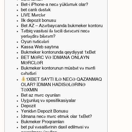
Bet-i iPhone-a necə yükləmək olar?
bet canlı dəstək
LIVE Mərclər
İlk depozit bonusu
Bet AZ – Azərbaycanda bukmeker kontoru
Tətbiq vasitəsi ilə təcili dərəcəni necə
yerləşdirə bilərəm?
Oyun nəticələri
Kassa Web saytına
Bukmeker kontorunda qeydiyyat 1xBet
BET MƏRC VƏ İDMANA ONLAYN
MƏRCLƏR
Bukmeker kontorunun müsbət və mənfi
cəhətləri
1XBET SAYTI ILƏ NECƏ QAZANMAQ
OLAR? İDMAN HADISƏLƏRINƏ
TƏXMIN
Bet az mərc oyunları
Uyğunluq və spesifikasiyalar
Depozit
Yenidən Depozit Bonusu
İdmana necə mərc etmək olar 1xBet?
Bukmeker Proqramları
bet pul vəsaitlərinin daxil edilməsi və