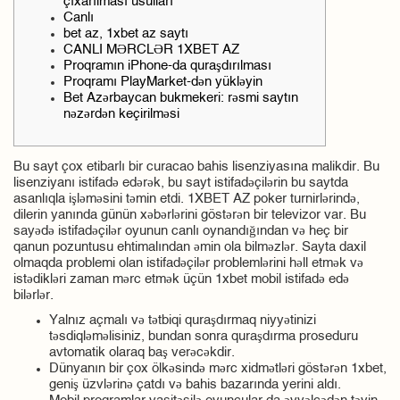
çıxarılması üsulları
Canlı
bet az, 1xbet az saytı
CANLI MƏRCLƏR 1XBET AZ
Proqramın iPhone-da quraşdırılması
Proqramı PlayMarket-dən yükləyin
Bet Azərbaycan bukmekeri: rəsmi saytın
nəzərdən keçirilməsi
Bu sayt çox etibarlı bir curacao bahis lisenziyasına malikdir. Bu
lisenziyanı istifadə edərək, bu sayt istifadəçilərin bu saytda
asanlıqla işləməsini təmin etdi. 1XBET AZ poker turnirlərində,
dilerin yanında günün xəbərlərini göstərən bir televizor var. Bu
sayədə istifadəçilər oyunun canlı oynandığından və heç bir
qanun pozuntusu ehtimalından əmin ola bilməzlər. Sayta daxil
olmaqda problemi olan istifadəçilər problemlərini həll etmək və
istədikləri zaman mərc etmək üçün 1xbet mobil istifadə edə
bilərlər.
Yalnız açmalı və tətbiqi quraşdırmaq niyyətinizi
təsdiqləməlisiniz, bundan sonra quraşdırma proseduru
avtomatik olaraq baş verəcəkdir.
Dünyanın bir çox ölkəsində mərc xidmətləri göstərən 1xbet,
geniş üzvlərinə çatdı və bahis bazarında yerini aldı.