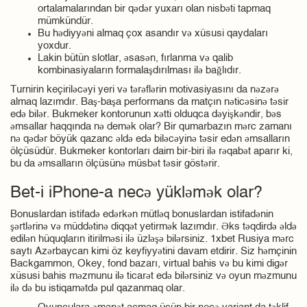
ortalamalarından bir qədər yuxarı olan nisbəti tapmaq
mümkündür.
Bu hədiyyəni almaq çox asandır və xüsusi qaydaları
yoxdur.
Lakin bütün slotlar, əsasən, fırlanma və qalib
kombinasiyaların formalaşdırılması ilə bağlıdır.
Turnirin keçiriləcəyi yeri və tərəflərin motivasiyasını da nəzərə
almaq lazımdır. Baş-başa performans da matçın nəticəsinə təsir
edə bilər. Bukmeker kontorunun xətti olduqca dəyişkəndir, bəs
əmsallar haqqında nə demək olar? Bir qumarbazın mərc zamanı
nə qədər böyük qazanc əldə edə biləcəyinə təsir edən əmsalların
ölçüsüdür. Bukmeker kontorları daim bir-biri ilə rəqabət aparır ki,
bu da əmsalların ölçüsünə müsbət təsir göstərir.
Bet-i iPhone-a necə yükləmək olar?
Bonuslardan istifadə edərkən mütləq bonuslardan istifadənin
şərtlərinə və müddətinə diqqət yetirmək lazımdır. Əks təqdirdə əldə
edilən hüquqların itirilməsi ilə üzləşə bilərsiniz. 1xbet Rusiya mərc
saytı Azərbaycan kimi öz keyfiyyətini davam etdirir. Siz həmçinin
Backgammon, Okey, fond bazarı, virtual bahis və bu kimi digər
xüsusi bahis məzmunu ilə ticarət edə bilərsiniz və oyun məzmunu
ilə də bu istiqamətdə pul qazanmaq olar.