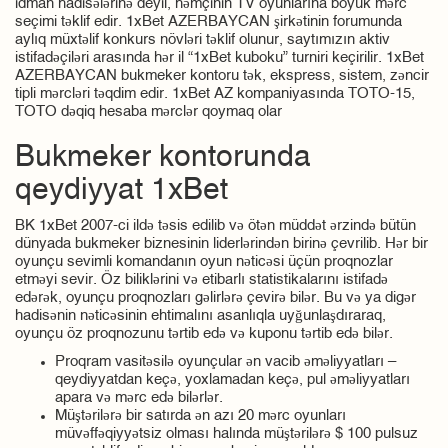
idman hadisələrinə deyil, həmçinin TV oyunlarına böyük mərc
seçimi təklif edir. 1xBet AZERBAYCAN şirkətinin forumunda
aylıq müxtəlif konkurs növləri təklif olunur, saytımızın aktiv
istifadəçiləri arasında hər il “1xBet kuboku” turniri keçirilir. 1xBet
AZERBAYCAN bukmeker kontoru tək, ekspress, sistem, zəncir
tipli mərcləri təqdim edir. 1xBet AZ kompaniyasında TOTO-15,
TOTO dəqiq hesaba mərclər qoymaq olar
Bukmeker kontorunda
qeydiyyat 1xBet
BK 1xBet 2007-ci ildə təsis edilib və ötən müddət ərzində bütün
dünyada bukmeker biznesinin liderlərindən birinə çevrilib. Hər bir
oyunçu sevimli komandanın oyun nəticəsi üçün proqnozlar
etməyi sevir. Öz biliklərini və etibarlı statistikalarını istifadə
edərək, oyunçu proqnozları gəlirlərə çevirə bilər. Bu və ya digər
hadisənin nəticəsinin ehtimalını asanlıqla uyğunlaşdıraraq,
oyunçu öz proqnozunu tərtib edə və kuponu tərtib edə bilər.
Proqram vasitəsilə oyunçular ən vacib əməliyyatları –
qeydiyyatdan keçə, yoxlamadan keçə, pul əməliyyatları
apara və mərc edə bilərlər.
Müştərilərə bir satırda ən azı 20 mərc oyunları
müvəffəqiyyətsiz olması halında müştərilərə $ 100 pulsuz