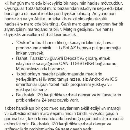
ki, hər gün mərc edə biləcəyiniz bir neçə min hadisə mövcuddur.
Oyunçular 1500 futbol mərc bazarından istədiyini seçə edə bilər,
buna görə də mərclər olduqca dəyişkən olacaq. Asiya idman
hadisələri və ya Afrika turnirləri də daxil olmaqla ekzotik
hadisələrə mərc edə bilərsiniz. Canlı mərc qumar saytının hər bir
ziyarətçisini maraqlandıra bilər. Matçın gedişində hər hansı
dəyişiklik əmsallara dərhal təsir edəcək.
“Oskar” ın bu il hansı filmi çəkəcəyini bilirsiniz, hava
proqnozuna əminik — 1xBet AZ hamıya pul qazanmağa
imkan verəcək.
Rahat, Faizsiz və güvənli Depozit və çıxarış etmək
istəyirsinizsə aşağıdan CANLI DƏSTƏKƏ bağlanaraq,
Müraciətinizi edə bilərsiniz.
1xbet onlayn-mərclər platformasında mərclərin
yerləşdirilməsi ilə artıq tanışsınızsa, siz Android və iOS
smartfonlar üçün 1xbet mobi proqramını yükləyə və
yükləyə bilərsiniz.
Bu dəstək 130 fərqli dildə sərbəst danışır və istifadəçilərin
problemlərinə 24 saat cavab verir.
1xbet handikapı bir çox mərc saytlarının təklif etdiyi ən maraqlı
və cəlbedici idman mərc seçimlərindən biridir. Əvvəlcə çaşqın
görünə bilər, lakin komandalarla başladığı üçün bahisləri xüsusilə
cəlbedici edir. Bu dəstək 130 fərqli dildə sərbəst danışır və
istifadəçilərin problemlərinə 24 saat cavab verir.