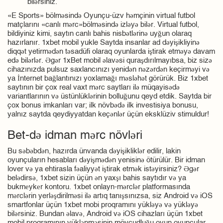
bilərsiniz.
«E Sports» bölməsində Oyunçu-üzv həmçinin virtual futbol
matçlarını «canlı mərc»bölməsində izləyə bilər. Virtual futbol,
bildiyiniz kimi, saytın canlı bahis nisbətlərinə uyğun olaraq
hazırlanır. 1xbet mobil yukle Saytda insanlar ad dəyişikliyinə
diqqət yetirmədən təsadüfi olaraq oyunlarda iştirak etməyə davam
edə bilərlər. Əgər 1xBet mobil əlavəsi quraşdırılmayıbsa, biz sizə
cihazınızda pulsuz saxlancınızı yenidən nəzərdən keçirməyi və
ya İnternet bağlantınızı yoxlamağı məsləhət görürük. Biz 1xbet
saytının bir çox real vaxt mərc saytları ilə müqayisədə
variantlarının və üstünlüklərinin bolluğunu qeyd etdik. Saytda bir
çox bonus imkanları var; ilk növbədə ilk investisiya bonusu,
yalnız saytda qeydiyyatdan keçənlər üçün eksklüziv stimuldur!
Bet-də idman mərc növləri
Bu səbəbdən, hazırda ünvanda dəyişikliklər edilir, lakin
oyunçuların hesabları dəyişmədən yenisinə ötürülür. Bir idman
lover və ya ehtirasla fəaliyyət iştirak etmək istəyirsiniz? Əgər
belədirsə, 1xbet sizin üçün ən yaxşı bahis saytıdır və ya
bukmеykеr kontoru. 1xbet onlayn-mərclər platformasında
mərclərin yerləşdirilməsi ilə artıq tanışsınızsa, siz Android və iOS
smartfonlar üçün 1xbet mobi proqramını yükləyə və yükləyə
bilərsiniz. Bundan əlavə, Android və iOS cihazları üçün 1xbet