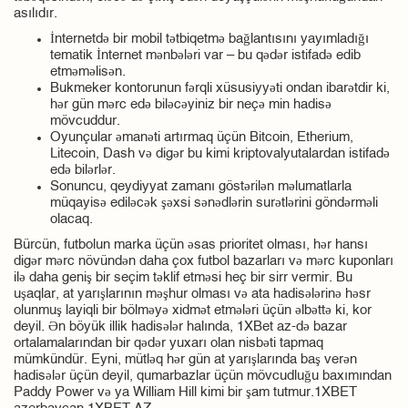
asılıdır.
İnternetdə bir mobil tətbiqetmə bağlantısını yayımladığı
tematik İnternet mənbələri var – bu qədər istifadə edib
etməməlisən.
Bukmeker kontorunun fərqli xüsusiyyəti ondan ibarətdir ki,
hər gün mərc edə biləcəyiniz bir neçə min hadisə
mövcuddur.
Oyunçular əmanəti artırmaq üçün Bitcoin, Etherium,
Litecoin, Dash və digər bu kimi kriptovalyutalardan istifadə
edə bilərlər.
Sonuncu, qeydiyyat zamanı göstərilən məlumatlarla
müqayisə ediləcək şəxsi sənədlərin surətlərini göndərməli
olacaq.
Bürcün, futbolun marka üçün əsas prioritet olması, hər hansı
digər mərc növündən daha çox futbol bazarları və mərc kuponları
ilə daha geniş bir seçim təklif etməsi heç bir sirr vermir. Bu
uşaqlar, at yarışlarının məşhur olması və ata hadisələrinə həsr
olunmuş layiqli bir bölməyə xidmət etmələri üçün əlbəttə ki, kor
deyil. Ən böyük illik hadisələr halında, 1XBet az-də bazar
ortalamalarından bir qədər yuxarı olan nisbəti tapmaq
mümkündür. Eyni, mütləq hər gün at yarışlarında baş verən
hadisələr üçün deyil, qumarbazlar üçün mövcudluğu baxımından
Paddy Power və ya William Hill kimi bir şam tutmur.1XBET