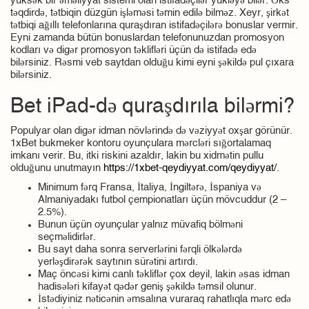
yüksək bir əməliyyat sistemi olan istifadəçilər yükləyə bilər. Əks
təqdirdə, tətbiqin düzgün işləməsi təmin edilə bilməz. Xeyr, şirkət
tətbiqi ağıllı telefonlarına quraşdıran istifadəçilərə bonuslar vermir.
Eyni zamanda bütün bonuslardan telefonunuzdan promosyon
kodları və digər promosyon təklifləri üçün də istifadə edə
bilərsiniz. Rəsmi veb saytdan olduğu kimi eyni şəkildə pul çıxara
bilərsiniz.
Bet iPad-də quraşdırıla bilərmi?
Populyar olan digər idman növlərində də vəziyyət oxşar görünür.
1xBet bukmeker kontoru oyunçulara mərcləri sığortalamaq
imkanı verir. Bu, itki riskini azaldır, lakin bu xidmətin pullu
olduğunu unutmayın
https://1xbet-qeydiyyat.com/qeydiyyat/
.
Minimum fərq Fransa, İtaliya, İngiltərə, İspaniya və
Almaniyadakı futbol çempionatları üçün mövcuddur (2 –
2.5%).
Bunun üçün oyunçular yalnız müvafiq bölməni
seçməlidirlər.
Bu sayt daha sonra serverlərini fərqli ölkələrdə
yerləşdirərək saytının sürətini artırdı.
Maç öncəsi kimi canlı təkliflər çox deyil, lakin əsas idman
hadisələri kifayət qədər geniş şəkildə təmsil olunur.
İstədiyiniz nəticənin əmsalına vuraraq rahatlıqla mərc edə