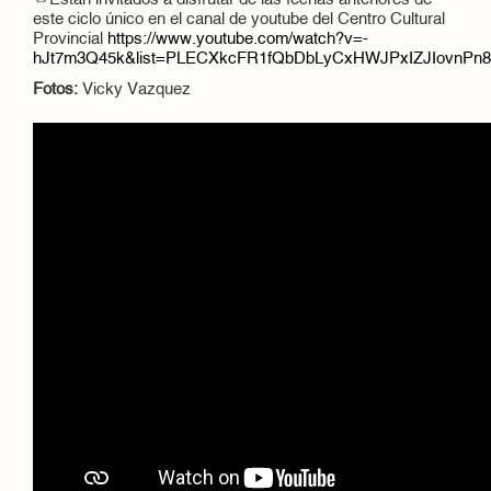
⇔Están invitados a disfrutar de las fechas anteriores de
este ciclo único en el canal de youtube del Centro Cultural
Provincial
https://www.youtube.com/watch?v=-
hJt7m3Q45k&list=PLECXkcFR1fQbDbLyCxHWJPxIZJIovnPn8
Fotos:
Vicky Vazquez