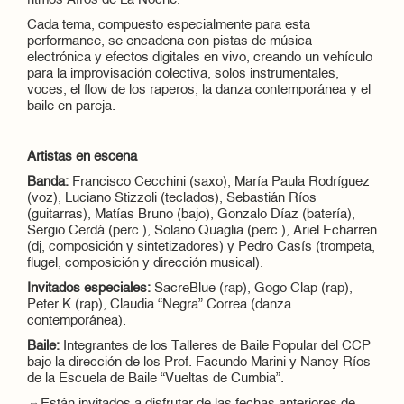
ritmos Afros de La Noche.
Cada tema, compuesto especialmente para esta
performance, se encadena con pistas de música
electrónica y efectos digitales en vivo, creando un vehículo
para la improvisación colectiva, solos instrumentales,
voces, el flow de los raperos, la danza contemporánea y el
baile en pareja.
Artistas en escena
Banda:
Francisco Cecchini (saxo), María Paula Rodríguez
(voz), Luciano Stizzoli (teclados), Sebastián Ríos
(guitarras), Matías Bruno (bajo), Gonzalo Díaz (batería),
Sergio Cerdá (perc.), Solano Quaglia (perc.), Ariel Echarren
(dj, composición y sintetizadores) y Pedro Casís (trompeta,
flugel, composición y dirección musical).
Invitados especiales:
SacreBlue (rap), Gogo Clap (rap),
Peter K (rap), Claudia “Negra” Correa (danza
contemporánea).
Baile:
Integrantes de los Talleres de Baile Popular del CCP
bajo la dirección de los Prof. Facundo Marini y Nancy Ríos
de la Escuela de Baile “Vueltas de Cumbia”.