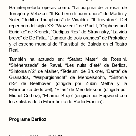
Ha interpretado óperas como: “La púrpura de la rosa” de
Torrejón y Velazco, “Il Burbero di buon cuore” de Martín y
Soler, “Juditha Triunphans” de Vivaldi e ”Il Trovatore”. Del
repertorio del siglo XX: “Wozzeck” de Gurlitt, “Orpheus und
Euridike” de Krenek, “Oedipus Rex” de Stravinsky, “La vida
breve” de De Falla, “L´amour de trois oranges” de Prokofiev
y el estreno mundial de “Faustbal” de Balada en el Teatro
Real.
También ha actuado en: “Stabat Mater” de Rossini,
“Shéhèrazade” de Ravel, “Les nuits d´étè” de Berlioz,
“Sinfonía nº2” de Malher, “Tedeum” de Brukner, “Dante” de
Granados, “Walpurgisnacht” de Mendelssohn, “Sinfonía
nº9” de Beethoven (dirigida por Zubin Metha y la
Filarmónica de Israel), “Elías” de Mendelssohn (dirigida por
Michel Corboz), “El amor Brujo” (dirigida por Hogwood con
los solistas de la Filarmónica de Radio Francia).
Programa
Berlioz