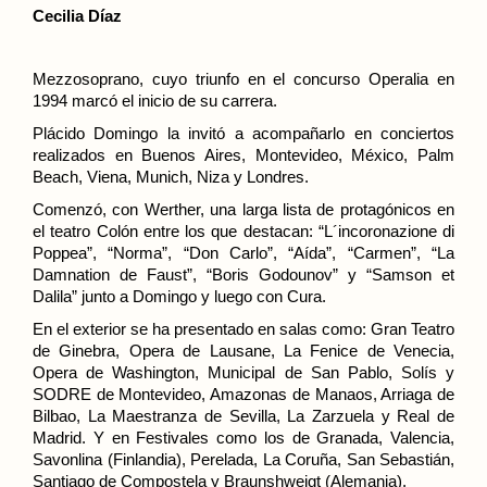
Cecilia Díaz
Mezzosoprano, cuyo triunfo en el concurso Operalia en
1994 marcó el inicio de su carrera.
Plácido Domingo la invitó a acompañarlo en conciertos
realizados en Buenos Aires, Montevideo, México, Palm
Beach, Viena, Munich, Niza y Londres.
Comenzó, con Werther, una larga lista de protagónicos en
el teatro Colón entre los que destacan: “L´incoronazione di
Poppea”, “Norma”, “Don Carlo”, “Aída”, “Carmen”, “La
Damnation de Faust”, “Boris Godounov” y “Samson et
Dalila” junto a Domingo y luego con Cura.
En el exterior se ha presentado en salas como: Gran Teatro
de Ginebra, Opera de Lausane, La Fenice de Venecia,
Opera de Washington, Municipal de San Pablo, Solís y
SODRE de Montevideo, Amazonas de Manaos, Arriaga de
Bilbao, La Maestranza de Sevilla, La Zarzuela y Real de
Madrid. Y en Festivales como los de Granada, Valencia,
Savonlina (Finlandia), Perelada, La Coruña, San Sebastián,
Santiago de Compostela y Braunshweigt (Alemania).