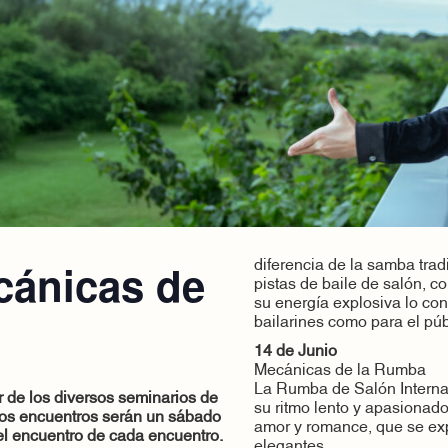
ánicas de
diferencia de la samba trad
pistas de baile de salón, co
su energía explosiva lo con
bailarines como para el púb
14 de Junio
Mecánicas de la Rumba
La Rumba de Salón Internac
ar de los diversos seminarios de
su ritmo lento y apasionad
Los encuentros serán un sábado
amor y romance, que se ex
del encuentro de cada encuentro.
elegantes.