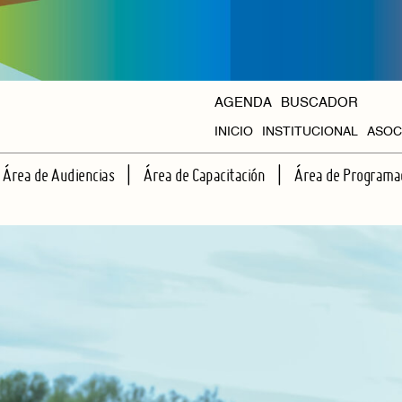
AGENDA
BUSCADOR
INICIO
INSTITUCIONAL
ASOC
HISTORIA
Área de Audiencias
Área de Capacitación
Área de Programa
ORGANISMOS
ESCUELA DE ESPECTADORES
TALLERES REGULARES
CICLOS PROPIOS
APRENDIENDO JUNTOS A VER TEATRO
CAPACITACIONES INTENSIVAS
AGENDA HALL