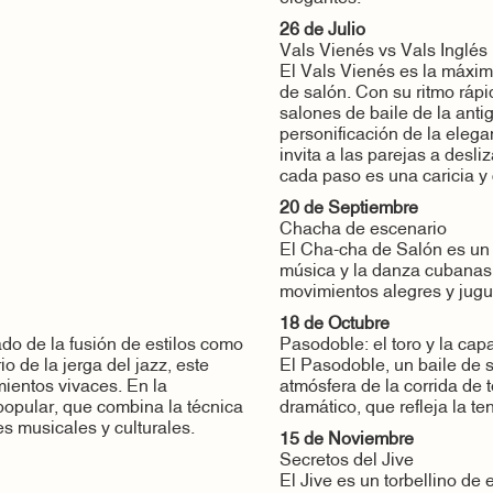
26 de Julio
Vals Vienés vs Vals Inglés
El Vals Vienés es la máxima
de salón. Con su ritmo rápid
salones de baile de la anti
personificación de la elega
invita a las parejas a desl
cada paso es una caricia y
20 de Septiembre
Chacha de escenario
El Cha-cha de Salón es un b
música y la danza cubanas.
movimientos alegres y jugu
18 de Octubre
ado de la fusión de estilos como
Pasodoble: el toro y la cap
rio de la jerga del jazz, este
El Pasodoble, un baile de s
mientos vivaces. En la
atmósfera de la corrida de t
 popular, que combina la técnica
dramático, que refleja la te
ces musicales y culturales.
15 de Noviembre
Secretos del Jive
El Jive es un torbellino de e