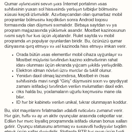
Qumar əyləncəsini sevən şəxs İnternet portalının əsas
səhifəsinin yuxarı sol hissəsində yerləşən tətbiqlər bölməsinə
xüsusi keçidi izləməlidir. Azərbaycandan olan qumarbaz mobil
proqramlar bölməsinə keçdikdən sonra Android loqosu
formasında olan düyməni sıxmalıdır. Birbaşa saytdan və ya
proqram mağazasında yükləmək asandır. Mostbet kazinosunun
rəsmi saytı hər kəs üçün əlçatandır. Rulet saytda və mobil
proqramda ən populyar oyunlardan biridir. Bu, özünüzü qumar
dünyasına qərq etməyə və əsl kazinoda hiss etməyə imkan verir.
Orada bütün əsas elementlər mobil cihaza uyğunlaşır və
Mostbet müştərisi tərəfindən kazino xidmətlərinin rahat
idarə olunması üçün ekranda yığcam şəkildə yerləşdirilib.
Elektron idman növləri üzrə mərclər də təklif olunur.
Yenidən daxil olmaq lazımdırsa, Mostbet-in Əsas
səhifəsində mavi rəngli “Giriş” düyməsini sıxın və qeydiyyat
zamanı istifadəçi tərəfindən verilən məlumatları daxil edin.
Əks halda bu, yoxlamaların uğurlu keçməsinə mane ola
bilər.
ID hər bir kabinetə verilən unikal, təkrar olunmayan koddur.
Bu, slot maşınlarını fırlatmadan ədalətli nəticələrə zəmanət verir.
Hər gün, həftə və ay ən aktiv oyunçular arasında cekpotlar var.
Edilən hər mərc loyallıq proqramında istifadə olunan bonus xalları
gətirir. Oyunçu statusunu artırmaq və səxavətli hədiyyələr təqdim