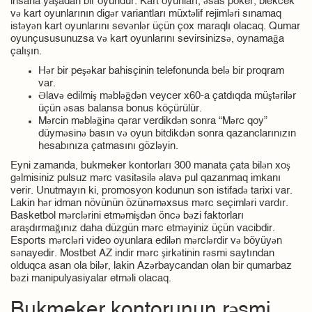
insana yaşadan bir oyundur. Kart oyunları, əsas poker, blekcek
və kart oyunlarının digər variantları müxtəlif rejimləri sınamaq
istəyən kart oyunlarını sevənlər üçün çox maraqlı olacaq. Qumar
oyunçususunuzsa və kart oyunlarını sevirsinizsə, oynamağa
çalışın.
Hər bir peşəkar bahisçinin telefonunda belə bir proqram
var.
Əlavə edilmiş məbləğdən veycer x60-a çatdıqda müştərilər
üçün əsas balansa bonus köçürülür.
Mərcin məbləğinə qərar verdikdən sonra “Mərc qoy”
düyməsinə basın və oyun bitdikdən sonra qazanclarınızın
hesabınıza çatmasını gözləyin.
Eyni zamanda, bukmeker kontorları 300 manata çata bilən xoş
gəlmisiniz pulsuz mərc vasitəsilə əlavə pul qazanmaq imkanı
verir. Unutmayın ki, promosyon kodunun son istifadə tarixi var.
Lakin hər idman növünün özünəməxsus mərc seçimləri vardır.
Basketbol mərclərini etməmişdən öncə bəzi faktorları
araşdırmağınız daha düzgün mərc etməyiniz üçün vacibdir.
Esports mərcləri video oyunlara edilən mərclərdir və böyüyən
sənayedir. Mostbet AZ indir mərc şirkətinin rəsmi saytından
olduqca asan ola bilər, lakin Azərbaycandan olan bir qumarbaz
bəzi manipulyasiyalar etməli olacaq.
Bukmeker kontorunun rəsmi