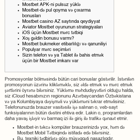
Mostbet APK-ni pulsuz yüklə
Mostbet-də pul qoyma və çıxarma
bonusları
Mostbet casino AZ saytında qeydiyyat
Aviator Mostbet oyununun strategiyaları
iOS üçün Mostbet mərc tətbiqi
Xoş gəldin bonusu varmı?
Mostbet bukmeker etibarlılığı və qanuniliyi
Populyar mərc seçimləri
Sizin telefon və ya Tablet ilə bahis etmək
üçün bir Mostbet imkanı var
Promosyonlar bölməsində bütün cari bonuslar göstərilir. İstənilən
promosyonun üzərinə klikləməklə, siz əldə etmək və mərc etmək
şərtlərini öyrənə bilərsiniz. Yükləmə məhdudiyyətləri olduğu halda,
siz iCloud hesabınızın regionunu Azərbaycandan Özbəkistana
və ya Kolumbiyaya dəyişməli və yükləməni təkrar etməlisiniz.
Telefonunuzda brauzer vasitəsilə işə salınan o, veb-sayt
funksiyalarının bütün dəstini ehtiva edir. Lakin o, proqramlardan
daha yavaş işləyir və barmaq izi ilə giriş ilə trafikə qənaət etmir.
Mostbet-in təkcə kompüter brauzerinizdə yox, həm də
Mostbet Mobil Tətbiqində istifadə edə bilərsiniz.
Bu, texniki tədbirlərə görə müvəqqəti nasazlıqdır.