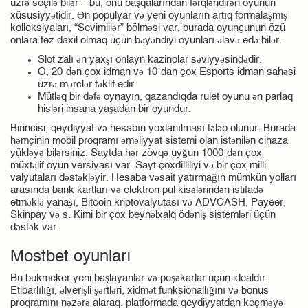
üzrə seçilə bilər – bu, onu başqalarından fərqləndirən oyunun
xüsusiyyətidir. Ən populyar və yeni oyunların artıq formalaşmış
kolleksiyaları, “Sevimlilər” bölməsi var, burada oyunçunun özü
onlara tez daxil olmaq üçün bəyəndiyi oyunları əlavə edə bilər.
Slot zalı ən yaxşı onlayn kazinolar səviyyəsindədir.
O, 20-dən çox idman və 10-dan çox Esports idman sahəsi
üzrə mərclər təklif edir.
Mütləq bir dəfə oynayın, qazandıqda rulet oyunu ən parlaq
hisləri insana yaşadan bir oyundur.
Birincisi, qeydiyyat və hesabın yoxlanılması tələb olunur. Burada
həmçinin mobil proqramı əməliyyat sistemi olan istənilən cihaza
yükləyə bilərsiniz. Saytda hər zövqə uyğun 1000-dən çox
müxtəlif oyun versiyası var. Sayt çoxdilliliyi və bir çox milli
valyutaları dəstəkləyir. Hesaba vəsait yatırmağın mümkün yolları
arasında bank kartları və elektron pul kisələrindən istifadə
etməklə yanaşı, Bitcoin kriptovalyutası və ADVCASH, Payeer,
Skinpay və s. Kimi bir çox beynəlxalq ödəniş sistemləri üçün
dəstək var.
Mostbet oyunları
Bu bukmeker yeni başlayanlar və peşəkarlar üçün idealdır.
Etibarlılığı, əlverişli şərtləri, xidmət funksionallığını və bonus
proqramını nəzərə alaraq, platformada qeydiyyatdan keçməyə