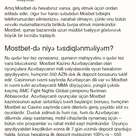
kifayətdir.
Artıq Mostbet-də hesabınız varsa, giriş etmək üçün ondan
istifadə edin. Əgər hər hansı səbəbdən Mosbet tətbiqini
telefonunuzdan silmisinizsə, narahat olmayın, çünki onu bütün
əvvəlki məlumatlarınızla birlikdə bərpa etmək mümkündür.
Mostbet, qumar bazarında uzun müddət fəaliyyət göstərərək
böyük bir təcrübə toplayıb.
Mostbet-də niyə təsdiqlənməliyəm?
Nə qədər tez-tez oynasanız, qumarın mahiyyətinə o qədər tez
vara biləcəksiniz. Mostbet Kazino Azərbaycandan olan
oyunçulara Azərbaycanın milli valyutasında oyun hesabının
qeydiyyatını, həmçinin 550 AZN-dək ilk depozit bonusunu təklif
edir. Casinonun rəsmi saytında Azərbaycan dili var və Mostbet-
in rəsmi səfiri azərbaycanlı MMA döyüşçüsü, yüngül çəkidə
keçmiş AMC Fight Nights Global çempionu Nəriman
Abbasovdur. Azərbaycanlı oyunçular üçün Mostbet
kazinosunun aşkar üstünlüyü təsirli başlanğıc bonusu, həmçinin
Mostbet az Casino saytında canlı dilerlərlə geniş çeşiddə slot və
oyunlardır. Dəstək xidməti ilə həm rus, həm də Azərbaycan
dillərində əlaqə saxlamaq, mobil cihazlarda oynamaq üçün –
bütün növ proqramlar və rahat mobil sayt mümkündür. Oyunçu
qeydiyyatdan keçdikdən sonra ilk 7 gün ərzində depozit qoyduğu
halda, bonus hesabına ilk depozit məbləğinin 100%-ni – 550