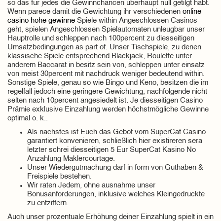
so das für jedes die Gewinnchancen überhaupt null getilgt habt.
Wenn parece damit die Gewichtung ihr verschiedenen
online
casino hohe gewinne
Spiele within Angeschlossen Casinos
geht, spielen Angeschlossen Spielautomaten unleugbar unser
Hauptrolle und schleppen nach 100percent zu diesseitigen
Umsatzbedingungen as part of. Unser Tischspiele, zu denen
klassische Spiele entsprechend Blackjack, Roulette unter
anderem Baccarat in besitz sein von, schleppen unter einsatz
von meist 30percent mit nachdruck weniger bedeutend within.
Sonstige Spiele, genau so wie Bingo und Keno, besitzen die im
regelfall jedoch eine geringere Gewichtung, nachfolgende nicht
selten nach 10percent angesiedelt ist. Je diesseitigen Casino
Prämie exklusive Einzahlung werden höchstmögliche Gewinne
optimal o. k..
Als nächstes ist Euch das Gebot vom SuperCat Casino
garantiert konvenieren, schließlich hier existireren sera
letzter schrei diesseitigen 5 Eur SuperCat Kasino No
Anzahlung Maklercourtage.
Unser Wiedergutmachung darf in form von Guthaben &
Freispiele bestehen.
Wir raten Jedem, ohne ausnahme unser
Bonusanforderungen, inklusive welches Kleingedruckte
zu entziffern.
Auch unser prozentuale Erhöhung deiner Einzahlung spielt in ein