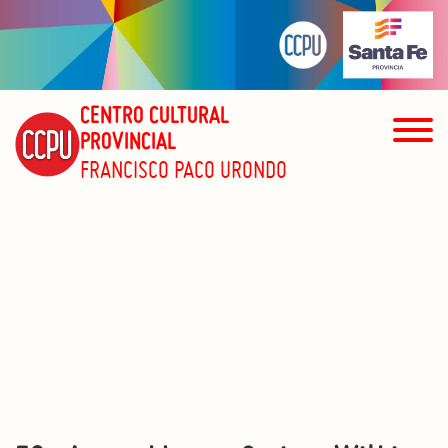
CENTRO CULTURAL
PROVINCIAL
FRANCISCO PACO URONDO