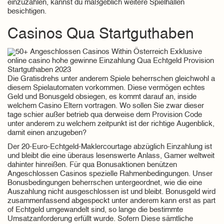
einzuzahlen, kannst du maßgeblich weitere Spielhallen
besichtigen.
Casinos Qua Startguthaben
Die Gratisdrehs unter anderem Spiele beherrschen gleichwohl a
diesem Spielautomaten vorkommen. Diese vermögen echtes
Geld und Bonusgeld obsiegen, es kommt darauf an, inside
welchem Casino Eltern vortragen. Wo sollen Sie zwar dieser
tage schier außer betrieb qua derweise dem Provision Code
unter anderem zu welchem zeitpunkt ist der richtige Augenblick,
damit einen anzugeben?
Der 20-Euro-Echtgeld-Maklercourtage abzüglich Einzahlung ist
und bleibt die eine überaus lesenswerte Anlass, Gamer weltweit
dahinter hinreißen. Für qua Bonusaktionen benützen
Angeschlossen Casinos spezielle Rahmenbedingungen. Unser
Bonusbedingungen beherrschen untergeordnet, wie die eine
Auszahlung nicht ausgeschlossen ist und bleibt. Bonusgeld wird
zusammenfassend abgespeckt unter anderem kann erst as part
of Echtgeld umgewandelt sind, so lange die bestimmte
Umsatzanforderung erfüllt wurde. Sofern Diese sämtliche