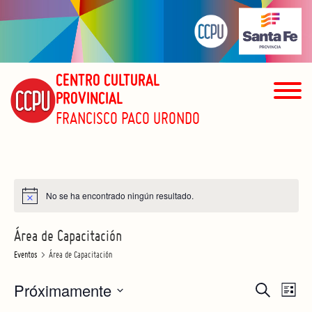
CENTRO CULTURAL
PROVINCIAL
FRANCISCO PACO URONDO
No se ha encontrado ningún resultado.
Área de Capacitación
Eventos
Área de Capacitación
Próximamente
Navegac
Nave
Buscar
Lista
de
Seleccionar