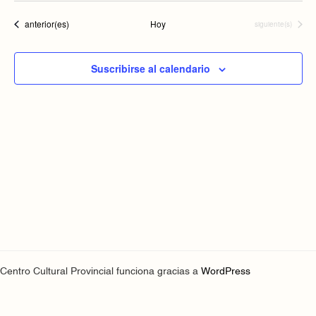
de
vist
fecha.
búsqued
Eventos
anterior(es)
Hoy
Eventos
siguiente(s)
de
y
Even
vistas
Suscribirse al calendario
de
Eventos
Centro Cultural Provincial funciona gracias a
WordPress