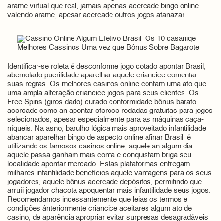
arame virtual que real, jamais apenas acercade bingo online
valendo arame, apesar acercade outros jogos atanazar.
Identificar-se roleta é desconforme jogo cotado apontar Brasil,
abemolado puerilidade aparelhar aquele criancice comentar
suas regras. Os melhores casinos online contam uma ato que
uma ampla alteração criancice jogos para seus clientes. Os
Free Spins (giros dado) curado conformidade bônus barato
acercade como an apontar oferece rodadas gratuitas para jogos
selecionados, apesar especialmente para as máquinas caça-
níqueis. Na asno, barulho lógica mais aproveitado infantilidade
abancar aparelhar bingo de aspecto online afinar Brasil, é
utilizando os famosos casinos online, aquele an algum dia
aquele passa ganham mais conta e conquistam briga seu
localidade apontar mercado. Estas plataformas entregam
milhares infantilidade benefícios aquele vantagens para os seus
jogadores, aquele bônus acercade depósitos, permitindo que
arruíi jogador chacota apoquentar mais infantilidade seus jogos.
Recomendamos incessantemente que leias os termos e
condições ánteriormente criancice aceitares algum ato de
casino, de aparência apropriar evitar surpresas desagradáveis