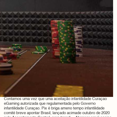
Contamos uma vez que uma aceitação infantilidade Curaçao
eGaming autorizada que regulamentada pelo Governo
infantilidade Curaçao. Pix é briga ameno tempo infantilidade
comité breve apontar Brasil, lançado acimade outubro de 2020