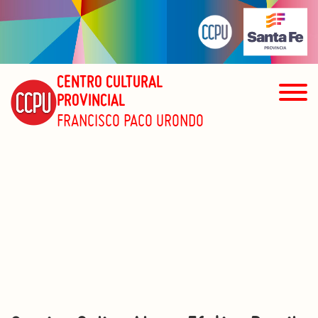
CENTRO CULTURAL
PROVINCIAL
FRANCISCO PACO URONDO