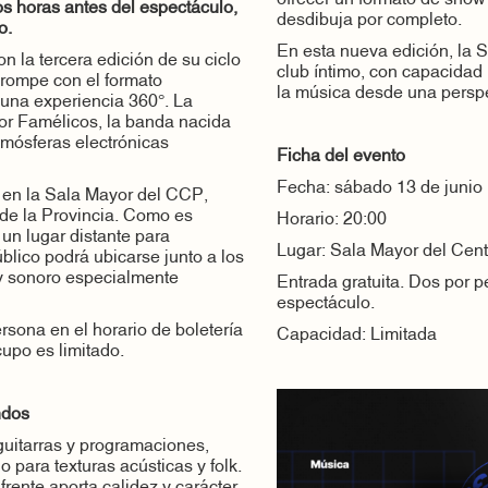
dos horas antes del espectáculo,
desdibuja por completo.
o.
En esta nueva edición, la 
n la tercera edición de su ciclo
club íntimo, con capacidad 
ompe con el formato
la música desde una perspe
o una experiencia 360°. La
or Famélicos, la banda nacida
tmósferas electrónicas
Ficha del evento
Fecha: sábado 13 de junio
s en la Sala Mayor del CCP,
 de la Provincia. Como es
Horario: 20:00
r un lugar distante para
Lugar: Sala Mayor del Centr
úblico podrá ubicarse junto a los
 y sonoro especialmente
Entrada gratuita. Dos por 
espectáculo.
rsona en el horario de boletería
Capacidad: Limitada
upo es limitado.
ndos
guitarras y programaciones,
 para texturas acústicas y folk.
rente aporta calidez y carácter,