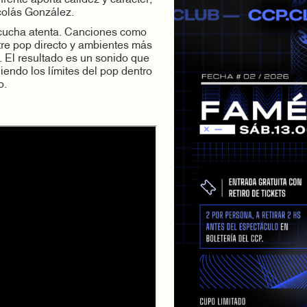
colás González.
escucha atenta. Canciones como
tre pop directo y ambientes más
. El resultado es un sonido que
iendo los límites del pop dentro
o.