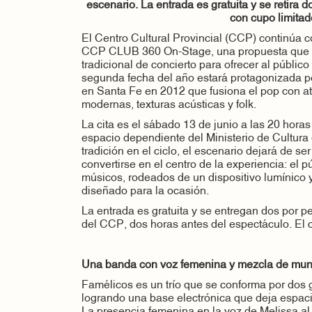
escenario. La entrada es gratuita y se retira 
con cupo limitad
El Centro Cultural Provincial (CCP) continúa co
CCP CLUB 360 On-Stage, una propuesta que r
tradicional de concierto para ofrecer al públic
segunda fecha del año estará protagonizada p
en Santa Fe en 2012 que fusiona el pop con a
modernas, texturas acústicas y folk.
La cita es el sábado 13 de junio a las 20 hora
espacio dependiente del Ministerio de Cultura
tradición en el ciclo, el escenario dejará de se
convertirse en el centro de la experiencia: el p
músicos, rodeados de un dispositivo lumínico
diseñado para la ocasión.
La entrada es gratuita y se entregan dos por pe
del CCP, dos horas antes del espectáculo. El c
Una banda con voz femenina y mezcla de mu
Famélicos es un trío que se conforma por dos 
logrando una base electrónica que deja espacio
La presencia femenina en la voz de Melissa al f