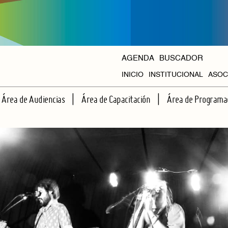
AGENDA
BUSCADOR
INICIO
INSTITUCIONAL
ASOC
HISTORIA
Área de Audiencias
Área de Capacitación
Área de Programa
ORGANISMOS
ESCUELA DE ESPECTADORES
TALLERES REGULARES
CICLOS PROPIOS
APRENDIENDO JUNTOS A VER TEATRO
CAPACITACIONES INTENSIVAS
AGENDA HALL