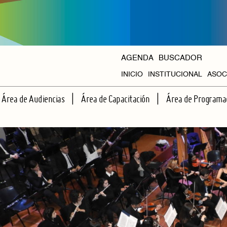
AGENDA
BUSCADOR
INICIO
INSTITUCIONAL
ASOC
HISTORIA
Área de Audiencias
Área de Capacitación
Área de Programa
ORGANISMOS
ESCUELA DE ESPECTADORES
TALLERES REGULARES
CICLOS PROPIOS
APRENDIENDO JUNTOS A VER TEATRO
CAPACITACIONES INTENSIVAS
AGENDA HALL