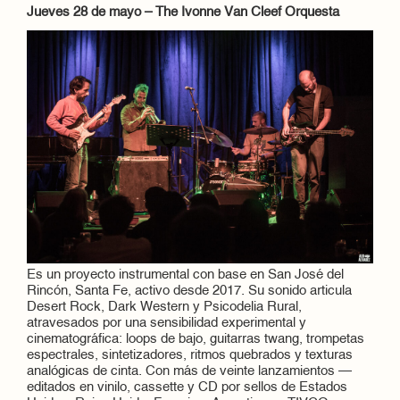
Jueves 28 de mayo – The Ivonne Van Cleef Orquesta
Es un proyecto instrumental con base en San José del
Rincón, Santa Fe, activo desde 2017. Su sonido articula
Desert Rock, Dark Western y Psicodelia Rural,
atravesados por una sensibilidad experimental y
cinematográfica: loops de bajo, guitarras twang, trompetas
espectrales, sintetizadores, ritmos quebrados y texturas
analógicas de cinta. Con más de veinte lanzamientos —
editados en vinilo, cassette y CD por sellos de Estados