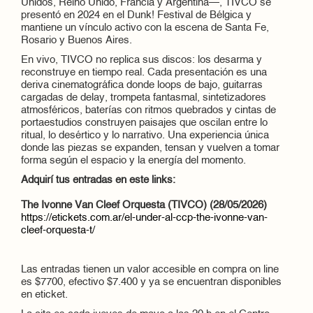
Unidos, Reino Unido, Francia y Argentina—, TIVCO se
presentó en 2024 en el Dunk! Festival de Bélgica y
mantiene un vínculo activo con la escena de Santa Fe,
Rosario y Buenos Aires.
En vivo, TIVCO no replica sus discos: los desarma y
reconstruye en tiempo real. Cada presentación es una
deriva cinematográfica donde loops de bajo, guitarras
cargadas de delay, trompeta fantasmal, sintetizadores
atmosféricos, baterías con ritmos quebrados y cintas de
portaestudios construyen paisajes que oscilan entre lo
ritual, lo desértico y lo narrativo. Una experiencia única
donde las piezas se expanden, tensan y vuelven a tomar
forma según el espacio y la energía del momento.
Adquirí tus entradas en este links:
The Ivonne Van Cleef Orquesta (TIVCO) (28/05/2026)
https://etickets.com.ar/el-
under-al-ccp-the-ivonne-van-
cleef-orquesta-t/
Las entradas tienen un valor accesible en compra on line
es $7700, efectivo $7.400 y ya se encuentran disponibles
en eticket.