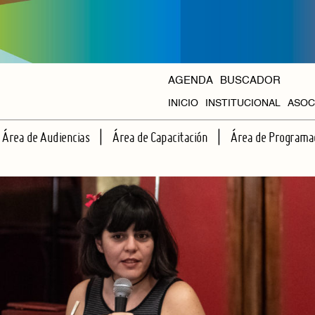
AGENDA
BUSCADOR
INICIO
INSTITUCIONAL
ASOC
HISTORIA
Área de Audiencias
Área de Capacitación
Área de Programa
ORGANISMOS
ESCUELA DE ESPECTADORES
TALLERES REGULARES
CICLOS PROPIOS
APRENDIENDO JUNTOS A VER TEATRO
CAPACITACIONES INTENSIVAS
AGENDA HALL