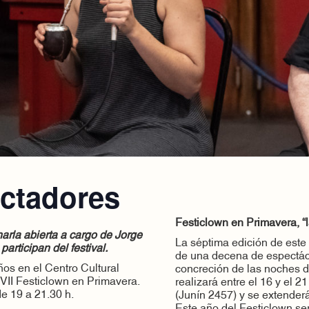
ctadores
Festiclown en Primavera, “
arla abierta a cargo de Jorge
La séptima edición de este 
articipan del festival.
de una decena de espectácul
ños en el Centro Cultural
concreción de las noches d
VII Festiclown en Primavera.
realizará entre el 16 y el 2
de 19 a 21.30 h.
(Junín 2457) y se extenderá
Este año del Festiclown s