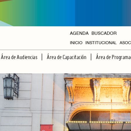
AGENDA
BUSCADOR
INICIO
INSTITUCIONAL
ASOC
HISTORIA
Área de Audiencias
Área de Capacitación
Área de Programa
ORGANISMOS
ESCUELA DE ESPECTADORES
TALLERES REGULARES
CICLOS PROPIOS
APRENDIENDO JUNTOS A VER TEATRO
CAPACITACIONES INTENSIVAS
AGENDA HALL