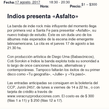
17 agosto, 2017
18:30 - 20:30
Fecha:
$1 – $300
Hora:
Precio:
Indios presenta «Asfalto»
La banda de indie rock más influyente del momento llega
por primera vez a Santa Fe para presentar «Asfalto», su
nuevo trabajo de estudio. Éste es sin duda uno de los
álbumes más esperados de la escena indie emergente
latinoamericana. La cita es el jueves 17 de agosto a las
21.30 hs.
Con producción artística de Diego Uma (Babasónicos),
Coti Sorokin e Indios la banda explota toda su sonoridad a
lo largo de once canciones frescas, alternativas y
contemporáneas. Tampoco faltarán los éxitos de su primer
disco como «Tu geografía», «Jullie» y «Ya pasó».
Las entradas anticipadas se consiguen en la boletería del
CCP, Junín 2457, de lunes a viernes de 14 a 22 hs., o con
tarjeta de crédito a través de
www.veracruzproducciones.com. El costo es de $ 300
(filas 1 a 11) y $ 250 (filas 12 a 17).