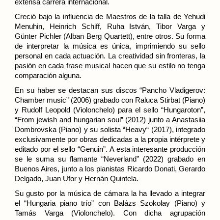
extensa carrera internacional.
Creció bajo la influencia de Maestros de la talla de Yehudi
Menuhin, Heinrich Schiff, Ruha István, Tibor Varga y
Günter Pichler (Alban Berg Quartett), entre otros. Su forma
de interpretar la música es única, imprimiendo su sello
personal en cada actuación. La creatividad sin fronteras, la
pasión en cada frase musical hacen que su estilo no tenga
comparación alguna.
En su haber se destacan sus discos “Pancho Vladigerov:
Chamber music” (2006) grabado con Raluca Stirbat (Piano)
y Rudolf Leopold (Violonchelo) para el sello “Hungaroton”,
“From jewish and hungarian soul” (2012) junto a Anastasiia
Dombrovska (Piano) y su solista “Heavy“ (2017), integrado
exclusivamente por obras dedicadas a la propia intérprete y
editado por el sello “Genuin”. A esta interesante producción
se le suma su flamante “Neverland” (2022) grabado en
Buenos Aires, junto a los pianistas Ricardo Donati, Gerardo
Delgado, Juan Ufor y Hernán Quintela.
Su gusto por la música de cámara la ha llevado a integrar
el “Hungaria piano trío” con Balázs Szokolay (Piano) y
Tamás Varga (Violonchelo). Con dicha agrupación