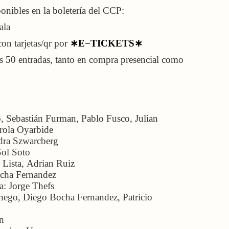
ponibles en la boletería del CCP:
ala
on tarjetas/qr
por
∗E−TICKETS∗
s 50 entradas, tanto en compra presencial como
, Sebastián Furman, Pablo Fusco, Julian
rola Oyarbide
ndra Szwarcberg
Sol Soto
 Lista, Adrian Ruiz
ocha Fernandez
a: Jorge Thefs
nego, Diego Bocha Fernandez, Patricio
n