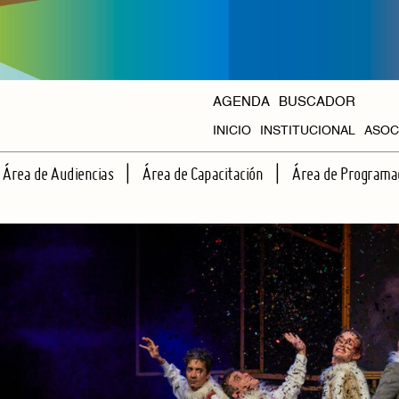
AGENDA
BUSCADOR
INICIO
INSTITUCIONAL
ASOC
HISTORIA
Área de Audiencias
Área de Capacitación
Área de Programa
ORGANISMOS
ESCUELA DE ESPECTADORES
TALLERES REGULARES
CICLOS PROPIOS
APRENDIENDO JUNTOS A VER TEATRO
CAPACITACIONES INTENSIVAS
AGENDA HALL