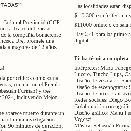
OTADAS**
Las localidades están dis
$ 10.300 en efectivo en s
o Cultural Provincial (CCP)
$11000 online o en sala c
icas. Teatro del País al
Hay 2×1 para las primera
de la compañía bonaerense
digital.
ancisca Ure, promete una
ada a mayores de 12 años.
Ficha técnica completa
:
Intérpretes: Manu Fanego
al
Lucero, Tincho Lups, Ca
ada por críticos como «una
Diseño de vestuario: Sa
demás, cuenta con el Premio
Diseño de escenografía: 
bastián Furman) y tres
Diseño de luces: Gustavo
ar 2024, incluyendo Mejor
Redes sociales: Diego B
Colaboración coreográfic
Diseño gráfico: Manu Fa
ue aparece muerto durante un
Vegezzi
enando una investigación
Música: Sebastián Furma
 Con 90 minutos de duración,