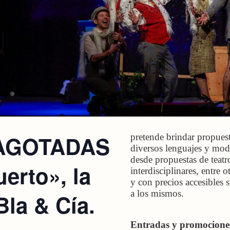
AGOTADAS
pretende brindar propuest
diversos lenguajes y modo
desde propuestas de teatr
erto», la
interdisciplinares, entre 
y con precios accesibles s
a los mismos.
la & Cía.
Entradas y promocione