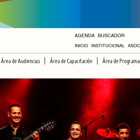
AGENDA
BUSCADOR
INICIO
INSTITUCIONAL
ASOC
HISTORIA
Área de Audiencias
Área de Capacitación
Área de Programa
ORGANISMOS
ESCUELA DE ESPECTADORES
TALLERES REGULARES
CICLOS PROPIOS
APRENDIENDO JUNTOS A VER TEATRO
CAPACITACIONES INTENSIVAS
AGENDA HALL