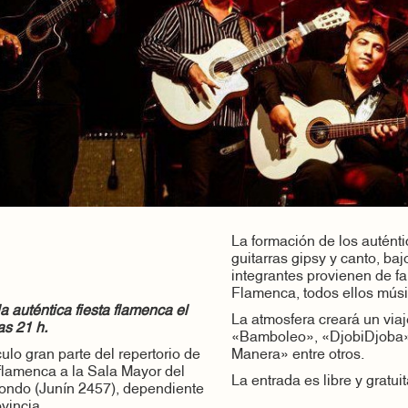
La formación de los autént
guitarras gipsy y canto, baj
integrantes provienen de f
Flamenca, todos ellos músi
a auténtica fiesta flamenca el
La atmosfera creará un via
as 21 h.
«Bamboleo», «DjobiDjoba
lo gran parte del repertorio de
Manera» entre otros.
flamenca a la Sala Mayor del
La entrada es libre y gratuit
rondo (Junín 2457), dependiente
ovincia.