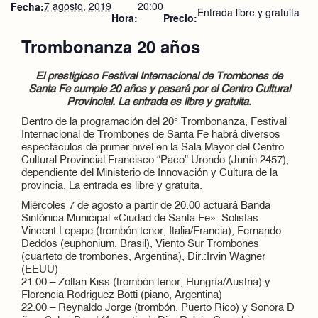
7 agosto, 2019
20:00
Fecha:
Entrada libre y gratuita
Hora:
Precio:
Trombonanza 20 años
El prestigioso Festival Internacional de Trombones de
Santa Fe cumple 20 años y pasará por el Centro Cultural
Provincial. La entrada es libre y gratuita.
Dentro de la programación del 20° Trombonanza, Festival
Internacional de Trombones de Santa Fe habrá diversos
espectáculos de primer nivel en la Sala Mayor del Centro
Cultural Provincial Francisco “Paco” Urondo (Junín 2457),
dependiente del Ministerio de Innovación y Cultura de la
provincia. La entrada es libre y gratuita.
Miércoles 7 de agosto a partir de 20.00 actuará Banda
Sinfónica Municipal «Ciudad de Santa Fe». Solistas:
Vincent Lepape (trombón tenor, Italia/Francia), Fernando
Deddos (euphonium, Brasil), Viento Sur Trombones
(cuarteto de trombones, Argentina), Dir.:Irvin Wagner
(EEUU)
21.00 – Zoltan Kiss (trombón tenor, Hungría/Austria) y
Florencia Rodriguez Botti (piano, Argentina)
22.00 – Reynaldo Jorge (trombón, Puerto Rico) y Sonora D