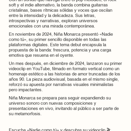
Con un sonido que navega entre el pop melódico, el rock
soft y el indie alternativo, la banda combina guitarras
cristalinas, bases rítmicas sólidas y voces que oscilan
entre la intensidad y la delicadeza. Sus letras,
introspectivas y narrativas, exploran universos
emocionales con una mirada contemporánea.
En noviembre de 2024, Niña Monarca presentó «Nadie
como tú», su primer sencillo disponible en todas las
plataformas digitales. Este tema debut encapsula la
propuesta de la banda: frescura, potencia y una carga
emotiva que resuena en el oyente.
Un mes después, en diciembre de 2024, lanzaron su primer
videoclip en YouTube, filmado en formato vertical como un
homenaje estético a las historias de amor truncadas de los
años 90. La pieza audiovisual, basada en el mismo single,
reforzó su apuesta por narrativas visuales minimalistas
pero impactantes.
Niña Monarca se prepara para seguir expandiendo su
universo sonoro con nuevas composiciones y
presentaciones en vivo, invitando al público a ser parte de
su metamorfosis.
Escucha «Nadie como tú» y descubre su videoclip 🎬: