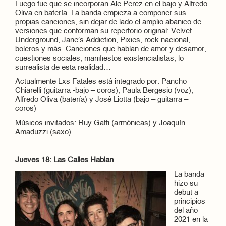
Luego fue que se incorporan Ale Perez en el bajo y Alfredo
Oliva en batería. La banda empieza a componer sus
propias canciones, sin dejar de lado el amplio abanico de
versiones que conforman su repertorio original: Velvet
Underground, Jane’s Addiction, Pixies, rock nacional,
boleros y más. Canciones que hablan de amor y desamor,
cuestiones sociales, manifiestos existencialistas, lo
surrealista de esta realidad…
Actualmente Lxs Fatales está integrado por: Pancho
Chiarelli (guitarra -bajo – coros), Paula Bergesio (voz),
Alfredo Oliva (batería) y José Liotta (bajo – guitarra –
coros)
Músicos invitados: Ruy Gatti (armónicas) y Joaquín
Amaduzzi (saxo)
Jueves 18: Las Calles Hablan
La banda
hizo su
debut a
principios
del año
2021 en la