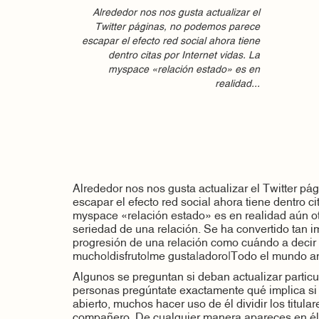
Alrededor nos nos gusta actualizar el
Twitter páginas, no podemos parece
escapar el efecto red social ahora tiene
dentro citas por Internet vidas. La
myspace «relación estado» es en
realidad...
Alrededor nos nos gusta actualizar el Twitter p
escapar el efecto red social ahora tiene dentro ci
myspace «relación estado» es en realidad aún ot
seriedad de una relación. Se ha convertido tan i
progresión de una relación como cuándo a deci
mucho|disfruto|me gusta|adoro|Todo el mundo am
Algunos se preguntan si deban actualizar particul
personas pregúntate exactamente qué implica si
abierto, muchos hacer uso de él dividir los titula
compañero. De cualquier manera apareces en él, 