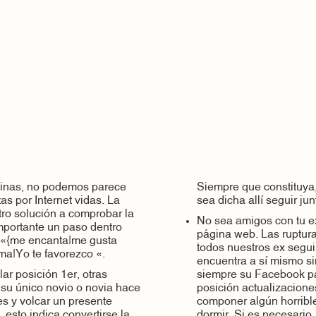
áginas, no podemos parece
Siempre que constituya,
tas por Internet vidas. La
sea dicha allí seguir ju
ro solución a comprobar la
No sea amigos con tu ex
mportante un paso dentro
página web. Las ruptur
r «{me encanta|me gusta
todos nuestros ex segui
a|Yo te favorezco «.
encuentra a sí mismo s
ar posición 1er, otras
siempre su Facebook p
 su único novio o novia hace
posición actualizacione
res y volcar un presente
componer algún horrible
esto indica convertirse la
dormir. Si es necesario,