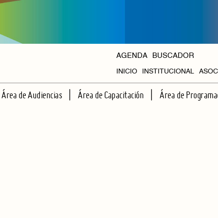
AGENDA
BUSCADOR
INICIO
INSTITUCIONAL
ASOC
HISTORIA
Área de Audiencias
Área de Capacitación
Área de Programa
ORGANISMOS
ESCUELA DE ESPECTADORES
TALLERES REGULARES
CICLOS PROPIOS
APRENDIENDO JUNTOS A VER TEATRO
CAPACITACIONES INTENSIVAS
AGENDA HALL