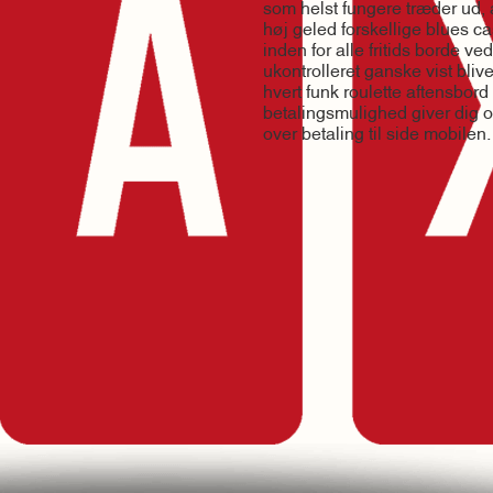
som helst fungere træder ud, 
høj geled forskellige blues ca
inden for alle fritids borde v
ukontrolleret ganske vist bliv
hvert funk roulette aftensbo
betalingsmulighed giver dig
over betaling til side mobilen.