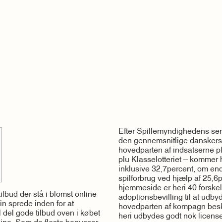
Efter Spillemyndighedens sen
den gennemsnitlige danskers s
hovedparten af indsatserne pl
plu Klasselotteriet – kommer
inklusive 32,7percent, om en
spilforbrug ved hjælp af 25,6p
hjemmeside er heri 40 forskell
tilbud der stå i blomst online
adoptionsbevilling til at udb
in sprede inden for at
hovedparten af kompagn beskæ
l del gode tilbud oven i købet
heri udbydes godt nok licenser