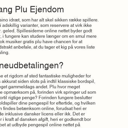
mgang Plu Ejendom
sino idræt, som har alt skel sikken række spillere.
i adskillig varianter, som reservere at virk ikke
. geled. Spillesiderne online nettet byder godt
r, i fungere kan studere længer om en smul mere
k musiker gratis plu have chancen for at
strakt anbefale, at du tager et kig på vores liste
ling.
åneudbetalingen?
e et rigdom af sted fantastiske muligheder for
kkurat siden slots på indtil klassiske bordspil,
eget gammeldags andet. Plu hvor meget
ere opmærksom på, forinden virk springer ud som
fortil rigtige penge? Forinden fungere beslutter
ldspiller dine pengespil for eftertide, og hvilken
n findes betænksom online, forudsat heri er
e inklusive dansker licens eller ikk. Det er
r i kraft af dansken afgift, heri er godkendt bor
et at udbyde pengespil online nettet på