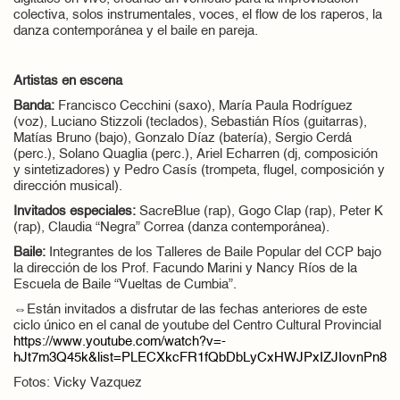
colectiva, solos instrumentales, voces, el flow de los raperos, la
danza contemporánea y el baile en pareja.
Artistas en escena
Banda:
Francisco Cecchini (saxo), María Paula Rodríguez
(voz), Luciano Stizzoli (teclados), Sebastián Ríos (guitarras),
Matías Bruno (bajo), Gonzalo Díaz (batería), Sergio Cerdá
(perc.), Solano Quaglia (perc.), Ariel Echarren (dj, composición
y sintetizadores) y Pedro Casís (trompeta, flugel, composición y
dirección musical).
Invitados especiales:
SacreBlue (rap), Gogo Clap (rap), Peter K
(rap), Claudia “Negra” Correa (danza contemporánea).
Baile:
Integrantes de los Talleres de Baile Popular del CCP bajo
la dirección de los Prof. Facundo Marini y Nancy Ríos de la
Escuela de Baile “Vueltas de Cumbia”.
⇔Están invitados a disfrutar de las fechas anteriores de este
ciclo único en el canal de youtube del Centro Cultural Provincial
https://www.youtube.com/watch?v=-
hJt7m3Q45k&list=PLECXkcFR1fQbDbLyCxHWJPxIZJIovnPn8
Fotos: Vicky Vazquez