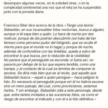
desamparo algunas veces, en la soledad otras, o en la
complicidad sentimental una vez que el reloj se ha suspendido
junto con la jornada diaria.
Francisco Bitar dice acerca de la obra «
Tengo una teoría:
Sebastián, en sus incansables fotos nocturnas, busca a alguien,
aunque ni él sepa bien a quién. Lo hace de noche por dos
motivos: porque de día podrían descubrirlo (se trata del tan
famoso como perverso pudor del fotógrafo, que se oculta él
mismo para que el mundo no lo haga) y porque de noche,
además de confundirse con las tinieblas, queda a salvo de
encontrar lo que busca, por lo reducido de la visibilidad.
No parece que el perseguido se esconda: si fuera así, no
pasaría por debajo de la luz que espera tendida, como una
trampa, y al contacto de la cual se termina de componer la
escena. Se diría más bien que es al revés, que aquello que
Sebastián busca —aquel a quien persigue— hace peligrar la
foto. Es necesario el perseguido porque sin él no habría escena
sino un mero paisaje, del cual, como provincianos, estamos
hartos. Y sin embargo, Sebastián odia a este personaje, desde
que, entre tantos invitados a las sucesivas fotos, se corre el
riesgo de encontrar al indicado y con él a la foto definitiva.»