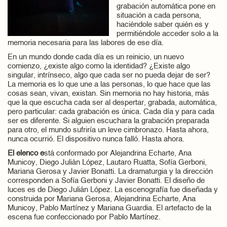
grabación automática pone en
situación a cada persona,
haciéndole saber quién es y
permitiéndole acceder solo a la
memoria necesaria para las labores de ese día.
En un mundo donde cada día es un reinicio, un nuevo
comienzo, ¿existe algo como la identidad? ¿Existe algo
singular, intrínseco, algo que cada ser no pueda dejar de ser?
La memoria es lo que une a las personas, lo que hace que las
cosas sean, vivan, existan. Sin memoria no hay historia, más
que la que escucha cada ser al despertar, grabada, automática,
pero particular: cada grabación es única. Cada día y para cada
ser es diferente. Si alguien escuchara la grabación preparada
para otro, el mundo sufriría un leve cimbronazo. Hasta ahora,
nunca ocurrió. El dispositivo nunca falló. Hasta ahora.
El elenco e
stá conformado por Alejandrina Echarte, Ana
Municoy, Diego Julián López, Lautaro Ruatta, Sofía Gerboni,
Mariana Gerosa y Javier Bonatti. La dramaturgia y la dirección
corresponden a Sofía Gerboni y Javier Bonatti. El diseño de
luces es de Diego Julián López. La escenografía fue diseñada y
construida por Mariana Gerosa, Alejandrina Echarte, Ana
Municoy, Pablo Martínez y Mariana Guardia. El artefacto de la
escena fue confeccionado por Pablo Martínez.