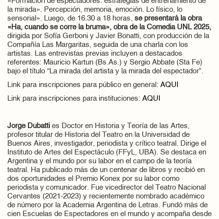
«Formación de espectadores: estrategias de entrenamiento de
la mirada». Percepción, memoria, emoción. Lo físico, lo
sensorial». Luego, de 16.30 a 18 horas,
se presentará la obra
«Ha, cuando se corre la bruma», obra de la Comedia UNL 2025,
dirigida por Sofía Gerboni y Javier Bonatti, con producción de la
Compañía Las Margaritas, seguida de una charla con los
artistas. Las entrevistas previas incluyen a destacados
referentes: Mauricio Kartun (Bs.As.) y Sergio Abbate (Sta Fe)
bajo el título “La mirada del artista y la mirada del espectador”.
Link para inscripciones para público en general:
AQUI
Link para inscripciones para instituciones:
AQUI
Jorge Dubatti
es Doctor en Historia y Teoría de las Artes,
profesor titular de Historia del Teatro en la Universidad de
Buenos Aires, investigador, periodista y crítico teatral. Dirige el
Instituto de Artes del Espectáculo (FFyL, UBA). Se destaca en
Argentina y el mundo por su labor en el campo de la teoría
teatral. Ha publicado más de un centenar de libros y recibió en
dos oportunidades el Premio Konex por su labor como
periodista y comunicador. Fue vicedirector del Teatro Nacional
Cervantes (2021-2023) y recientemente nombrado académico
de número por la Academia Argentina de Letras. Fundó más de
cien Escuelas de Espectadores en el mundo y acompaña desde