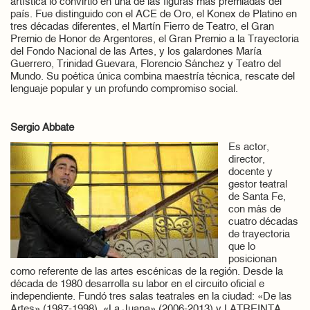
artística lo convirtió en una de las figuras más premiadas del
país. Fue distinguido con el ACE de Oro, el Konex de Platino en
tres décadas diferentes, el Martín Fierro de Teatro, el Gran
Premio de Honor de Argentores, el Gran Premio a la Trayectoria
del Fondo Nacional de las Artes, y los galardones María
Guerrero, Trinidad Guevara, Florencio Sánchez y Teatro del
Mundo. Su poética única combina maestría técnica, rescate del
lenguaje popular y un profundo compromiso social.
Sergio Abbate
Es actor,
director,
docente y
gestor teatral
de Santa Fe,
con más de
cuatro décadas
de trayectoria
que lo
posicionan
como referente de las artes escénicas de la región. Desde la
década de 1980 desarrolla su labor en el circuito oficial e
independiente. Fundó tres salas teatrales en la ciudad: «De las
Artes» (1987-1998), «La Juana» (2006-2013) y LATREINTA