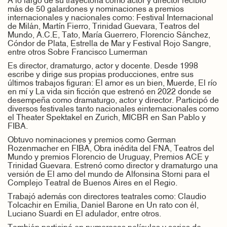
A lo largo de su trayectoria como actor y director recibió
más de 50 galardones y nominaciones a premios
internacionales y nacionales como: Festival Internacional
de Milán, Martín Fierro, Trinidad Guevara, Teatros del
Mundo, A.C.E, Tato, María Guerrero, Florencio Sánchez,
Cóndor de Plata, Estrella de Mar y Festival Rojo Sangre,
entre otros Sobre Francisco Lumerman
Es director, dramaturgo, actor y docente. Desde 1998
escribe y dirige sus propias producciones, entre sus
últimos trabajos figuran: El amor es un bien, Muerde, El río
en mí y La vida sin ficción que estrenó en 2022 donde se
desempeña como dramaturgo, actor y director. Participó de
diversos festivales tanto nacionales einternacionales como
el Theater Spektakel en Zurich, MICBR en San Pablo y
FIBA.
Obtuvo nominaciones y premios como German
Rozenmacher en FIBA, Obra inédita del FNA, Teatros del
Mundo y premios Florencio de Uruguay, Premios ACE y
Trinidad Guevara. Estrenó como director y dramaturgo una
versión de El amo del mundo de Alfonsina Storni para el
Complejo Teatral de Buenos Aires en el Regio.
Trabajó además con directores teatrales como: Claudio
Tolcachir en Emilia, Daniel Barone en Un rato con él,
Luciano Suardi en El adulador, entre otros.