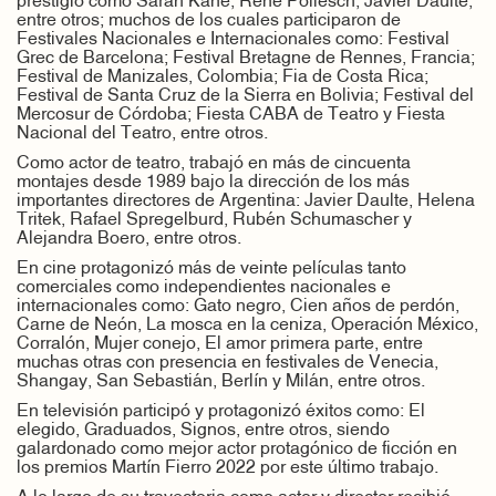
prestigio como Sarah Kane, René Pollesch, Javier Daulte,
entre otros; muchos de los cuales participaron de
Festivales Nacionales e Internacionales como: Festival
Grec de Barcelona; Festival Bretagne de Rennes, Francia;
Festival de Manizales, Colombia; Fia de Costa Rica;
Festival de Santa Cruz de la Sierra en Bolivia; Festival del
Mercosur de Córdoba; Fiesta CABA de Teatro y Fiesta
Nacional del Teatro, entre otros.
Como actor de teatro, trabajó en más de cincuenta
montajes desde 1989 bajo la dirección de los más
importantes directores de Argentina: Javier Daulte, Helena
Tritek, Rafael Spregelburd, Rubén Schumascher y
Alejandra Boero, entre otros.
En cine protagonizó más de veinte películas tanto
comerciales como independientes nacionales e
internacionales como: Gato negro, Cien años de perdón,
Carne de Neón, La mosca en la ceniza, Operación México,
Corralón, Mujer conejo, El amor primera parte, entre
muchas otras con presencia en festivales de Venecia,
Shangay, San Sebastián, Berlín y Milán, entre otros.
En televisión participó y protagonizó éxitos como: El
elegido, Graduados, Signos, entre otros, siendo
galardonado como mejor actor protagónico de ficción en
los premios Martín Fierro 2022 por este último trabajo.