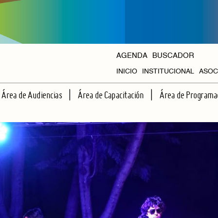
AGENDA
BUSCADOR
INICIO
INSTITUCIONAL
ASOC
HISTORIA
Área de Audiencias
Área de Capacitación
Área de Programa
ORGANISMOS
ESCUELA DE ESPECTADORES
TALLERES REGULARES
CICLOS PROPIOS
APRENDIENDO JUNTOS A VER TEATRO
CAPACITACIONES INTENSIVAS
AGENDA HALL