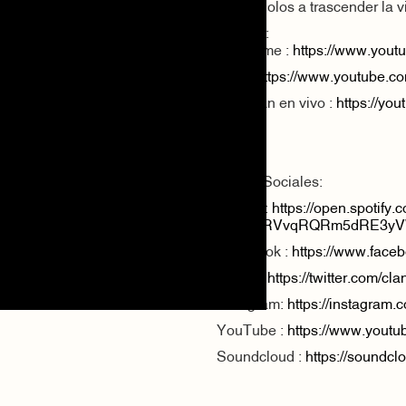
invitándolos a trascender la v
Vídeos :
Seducime :
https://www.you
Lulú :
https://www.youtube.
TaxiClan en vivo :
https://y
Redes Sociales:
Spotify :
https://open.spotif
si=UacRVvqRQRm5dRE3y
Facebook :
https://www.faceb
Twitter:
https://twitter.com/cla
Instagram:
https://instagram.
YouTube :
https://www.you
Soundcloud :
https://soundcl