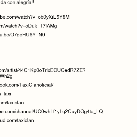
ida con alegría!!
tube.com/watch?v=ob0yXiE5Y8M
com/watch?v=oDuk_T7lAMg
outu.be/O7geHU6Y_N0
y.com/artist/44C1Kp0oTrIxEOUCedR7ZE?
VWh2g
ook.com/TaxiClanoficial/
n_taxi
com/taxiclan
tube.com/channel/UC0whLf1yLq2CuyDOg4ta_LQ
oud.com/taxiclan