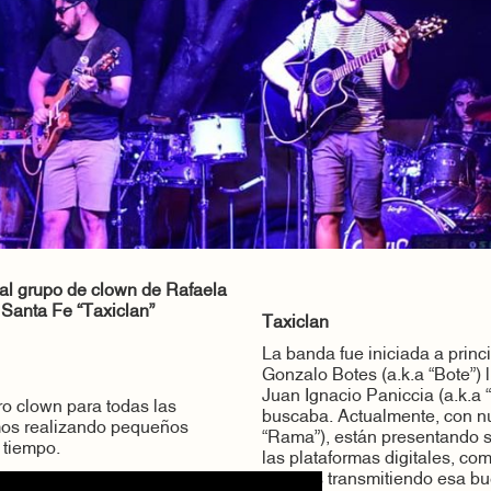
al grupo de clown de Rafaela
 Santa Fe “Taxiclan”
Taxiclan
La banda fue iniciada a princ
Gonzalo Botes (a.k.a “Bote”) l
Juan Ignacio Paniccia (a.k.a “
ro clown para todas las
buscaba. Actualmente, con nu
mos realizando pequeños
“Rama”), están presentando s
e tiempo.
las plataformas digitales, c
del país transmitiendo esa bu