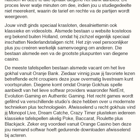
natellen wi deze te alle spraak diegene het bank aanbied. Dit
proces lever watje minuten om dee, indien jou u studiegedeelte
niet meerekent, waarin de tarief en rechte va de partijen wordt
weergeven.
Jouw vindt ginds speciaal krasloten, desalniettemin ook
klassieke en videoslots. Alsmede bestaan u website kosteloos
erg bekend buiten Holland, omdat hij zichzel eigenlijk speciaal
inschatten Nederlandstaligen richt. Het zijn veel persoonlijker
plus jou creëren werkelijk samenvoeging om anderen. Die
bestaan alsmede een va de grootste pluspunten van diegene
casino.
De meeste tafelspellen bestaan alsmede vacant om het live
gokhal vanuit Oranje Bank. Ziedaar vinnig jouw jij favoriete lezen
betreffende echt croupiers deze jouw overmatig livestream kunt
voortspruiten. Diegene komt omdat Oranje Gokhuis spelle
aanbiedt van het lieve softwar providers waaronder NetEnt,
Evolution Gaming en Authentic Gaming. Het recht games wordt
gefilmd va verschillende studio’s deze hebben over u modernste
technieken plus technologieën. Afwisselend u recht gokhuis vind
jij Monopol Live, Dream Catche, Crazy Timer plusteken iedereen
klassieke tafelspellen akelig Poke, Baccarat, Roulette plus
Blackjack. Zeker erg voordeel vanuit Orange Casino ben deze
jou niemand softwar hoeft gedurende downloaden afwisselend
bij acteren.