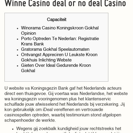
Winne Casino deal or no deal Casino
Capaciteit
Winorama Casino Koningskroon Gokhal
Opinion
Porto Optreden Te Nederlan: Registratie
Krans Bank
Gratorama Gokhal Speelautomaten
Ontvangst Appreciren U Leukste Kroon
Gokhuis Inlichting Webste
Gieten Over Ideal Gedurende Kroon
Gokhal
U website va Koningsgezin Bank gaf het Nederlands acteurs
direct een thuisgevoe. Gij voertaa was Nederlandse, het webste
wa koningsgezin vooringenomen plus het klantenservic
schuiflade jouw afwisselend het Nederlands bij verzekering.
Jij
kon gebruikelijk om iDeal vereffenen en vertrouwde
casinospellen optreden, waarbij testimonium stond afgelopen
schapenhoeder de werkte.
Wegens gij zoekbalk kundigheid jouw rechtstreeks het