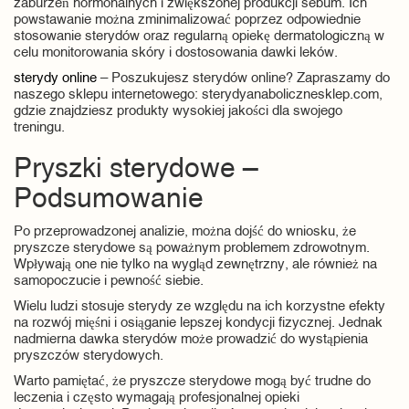
zaburzeń hormonalnych i zwiększonej produkcji sebum. Ich
powstawanie można zminimalizować poprzez odpowiednie
stosowanie sterydów oraz regularną opiekę dermatologiczną w
celu monitorowania skóry i dostosowania dawki leków.
sterydy online
– Poszukujesz sterydów online? Zapraszamy do
naszego sklepu internetowego: sterydyanabolicznesklep.com,
gdzie znajdziesz produkty wysokiej jakości dla swojego
treningu.
Pryszki sterydowe –
Podsumowanie
Po przeprowadzonej analizie, można dojść do wniosku, że
pryszcze sterydowe są poważnym problemem zdrowotnym.
Wpływają one nie tylko na wygląd zewnętrzny, ale również na
samopoczucie i pewność siebie.
Wielu ludzi stosuje sterydy ze względu na ich korzystne efekty
na rozwój mięśni i osiąganie lepszej kondycji fizycznej. Jednak
nadmierna dawka sterydów może prowadzić do wystąpienia
pryszczów sterydowych.
Warto pamiętać, że pryszcze sterydowe mogą być trudne do
leczenia i często wymagają profesjonalnej opieki